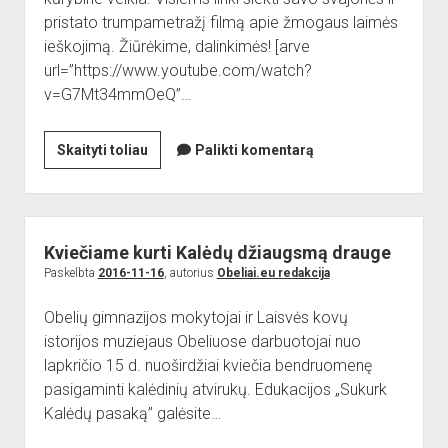
pristato trumpametražį filmą apie žmogaus laimės
ieškojimą. Žiūrėkime, dalinkimės! [arve
url=”https://www.youtube.com/watch?
v=G7Mt34mmOeQ”…
Nerijaus
Skaityti toliau
Palikti komentarą
Širvio
filmas
„Staigmena“
Kviečiame kurti Kalėdų džiaugsmą drauge
Paskelbta
2016-11-16
, autorius
Obeliai.eu redakcija
Obelių gimnazijos mokytojai ir Laisvės kovų
istorijos muziejaus Obeliuose darbuotojai nuo
lapkričio 15 d. nuoširdžiai kviečia bendruomenę
pasigaminti kalėdinių atvirukų. Edukacijos „Sukurk
Kalėdų pasaką” galėsite…