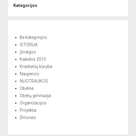
deklaracijos
Kategorijos
signatarą
Vytautą
Gužą-
Kardą
Be kategorijos
ISTORIJA
Įžvalgos
Kalėdos 2015
Kraštiečių kūryba
Naujienos
NUOTRAUKOS
Obelinė
Obelių gimnazija
Organizacijos
Projektai
Žmonės