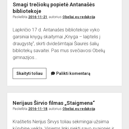
Obeliuose
Smagi trečiokų popietė Antanašės
bibliotekoje
Paskelbta
2016-11-21
, autorius
Obeliai.eu redakcija
Lapkričio 17 d. Antanašės bibliotekoje vyko
garsiniai knygų skaitymai „Knyga – laiptelis į
draugystę“, skirti dvidešimtajai Šiaurės šalių
bibliotekų savaitei. Pas mus svečiavosi Obelių
gimnazijos…
Smagi
Skaityti toliau
Palikti komentarą
trečiokų
popietė
Antanašės
bibliotekoje
Nerijaus Širvio filmas „Staigmena“
Paskelbta
2016-11-18
, autorius
Obeliai.eu redakcija
Kraštietis Nerijus Širvys toliau sėkmingai užsiima
kūrybine veikla. Visiems linki siekti savo svajonės ir