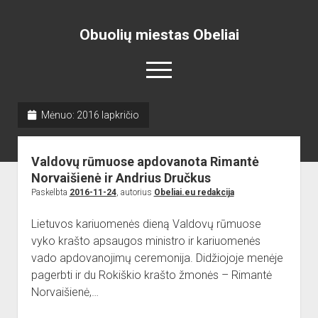
Obuolių miestas Obeliai
open
menu
Mėnuo:
2016 lapkričio
Pradžia
open
Naujienos
Valdovų rūmuose apdovanota Rimantė
dropdown
open
Skelbimai
Projektai
menu
Norvaišienė ir Andrius Dručkus
dropdown
Paskelbta
2016-11-24
, autorius
Obeliai.eu redakcija
open
Miesto aikštė
ISTORIJA
Renginiai
menu
dropdown
open
open
Lankytinos vietos
Obelių paminklas
Obelių gimnazija
menu
Lietuvos kariuomenės dieną Valdovų rūmuose
dropdown
dropdown
vyko krašto apsaugos ministro ir kariuomenės
Gimnazistų naujienos
Kraštiečių kūryba
Bažnyčia
menu
menu
vado apdovanojimų ceremonija. Didžiojoje menėje
Gimnazistų kūryba
NUOTRAUKOS
Muziejus
pagerbti ir du Rokiškio krašto žmonės – Rimantė
open
Organizacijos
Kiti objektai
Norvaišienė,…
dropdown
open
Sėlos Ramuva
Apie mus
menu