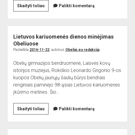
dropdown
Valdovų
Skaityti toliau
Palikti komentarą
Reikalingi kontaktai
Jaunieji šauliai
menu
rūmuose
Sporto Klubas
Nuorodos
apdovanota
Bendruomenės
Rimantė
Norvaišienė
Sporto klubas
Lietuvos kariuomenės dienos minėjimas
ir
Obeliuose
Obelių biblioteka
Andrius
Paskelbta
2016-11-22
, autorius
Obeliai.eu redakcija
Paremkite Obelius
Dručkus
Obelių gimnazijos bendruomenė, Laisvės kovų
istorijos muziejus, Rokiškio Leonardo Grigonio 9-os
kuopos Obelių jaunųjų šaulių būrys bendrais
renginiais paminėjo 98-ąsias Lietuvos kariuomenės
įkūrimo metines. Šio…
Lietuvos
Skaityti toliau
Palikti komentarą
kariuomenės
dienos
minėjimas