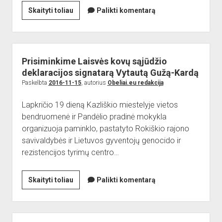
Kviečiame
Skaityti toliau
Palikti komentarą
kurti
Kalėdų
džiaugsmą
drauge
Prisiminkime Laisvės kovų sąjūdžio
deklaracijos signatarą Vytautą Gužą-Kardą
Paskelbta
2016-11-15
, autorius
Obeliai.eu redakcija
Lapkričio 19 dieną Kazliškio miestelyje vietos
bendruomenė ir Pandėlio pradinė mokykla
organizuoja paminklo, pastatyto Rokiškio rajono
savivaldybės ir Lietuvos gyventojų genocido ir
rezistencijos tyrimų centro…
Prisiminkime
Skaityti toliau
Palikti komentarą
Laisvės
kovų
sąjūdžio
Sidebar