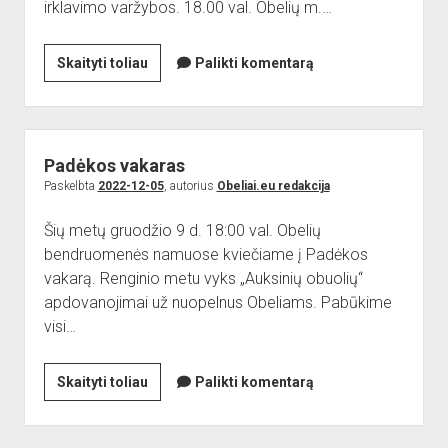
irklavimo varžybos. 18.00 val. Obelių m.…
Kveičiame
Skaityti toliau
Palikti komentarą
į
Obelinę
2023
Padėkos vakaras
Paskelbta
2022-12-05
, autorius
Obeliai.eu redakcija
Šių metų gruodžio 9 d. 18:00 val. Obelių
bendruomenės namuose kviečiame į Padėkos
vakarą. Renginio metu vyks „Auksinių obuolių“
apdovanojimai už nuopelnus Obeliams. Pabūkime
visi…
Padėkos
Skaityti toliau
Palikti komentarą
vakaras