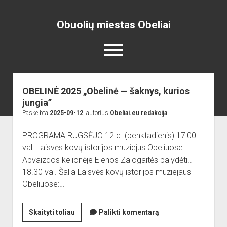
Obuolių miestas Obeliai
open
menu
Obuolių
miestas
OBELINĖ 2025 „Obelinė — šaknys, kurios
Pradžia
Obeliai
jungia”
open
Naujienos
Posts
Paskelbta
2025-09-12
, autorius
Obeliai.eu redakcija
dropdown
open
Skelbimai
Projektai
menu
dropdown
PROGRAMA RUGSĖJO 12 d. (penktadienis) 17:00
open
Miesto aikštė
ISTORIJA
Renginiai
menu
val. Laisvės kovų istorijos muziejus Obeliuose:
dropdown
open
open
Lankytinos vietos
Obelių paminklas
Obelių gimnazija
menu
Apvaizdos kelionėje Elenos Zalogaitės palydėti…
dropdown
dropdown
18.30 val. Šalia Laisvės kovų istorijos muziejaus
Gimnazistų naujienos
Kraštiečių kūryba
Bažnyčia
menu
menu
Obeliuose:…
Gimnazistų kūryba
NUOTRAUKOS
Muziejus
open
Organizacijos
Kiti objektai
OBELINĖ
Skaityti toliau
Palikti komentarą
dropdown
open
Sėlos Ramuva
Apie mus
menu
2025