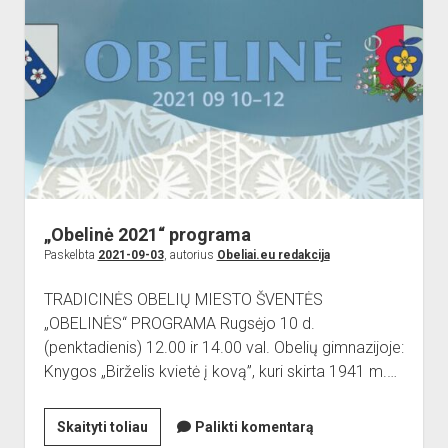
bendruomenės
namų
atidarymą
„Obelinė 2021“ programa
Paskelbta
2021-09-03
, autorius
Obeliai.eu redakcija
TRADICINĖS OBELIŲ MIESTO ŠVENTĖS
„OBELINĖS“ PROGRAMA Rugsėjo 10 d.
(penktadienis) 12.00 ir 14.00 val. Obelių gimnazijoje:
Knygos „Birželis kvietė į kovą”, kuri skirta 1941 m.…
„Obelinė
Skaityti toliau
Palikti komentarą