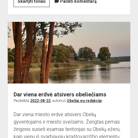
Kviečiame
Skaityti toliau
Palikti komentarą
į
20-
ąją
Obelinę!
Dar viena erdvė atsivers obeliečiams
Paskelbta
2022-08-22
, autorius
Obeliai.eu redakcija
Dar viena miesto erdvė atsivers Obelių
gyventojams ir miesto svečiams. Žengtas pirmas
žingsnis susieti esamas teritorijas su Obelių ežeru,
kaip vienu iš svarbiausių kraštovaizdžio elementų.…