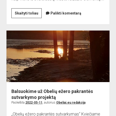
Dar
Skaityti toliau
Palikti komentarą
viena
erdvė
atsivers
obeliečiams
Balsuokime už Obelių ežero pakrantės
sutvarkymo projektą
Paskelbta
2022-05-11
, autorius
Obeliai.eu redakcija
„Obelių ežero pakrantės sutvarkymas“ Kviečiame