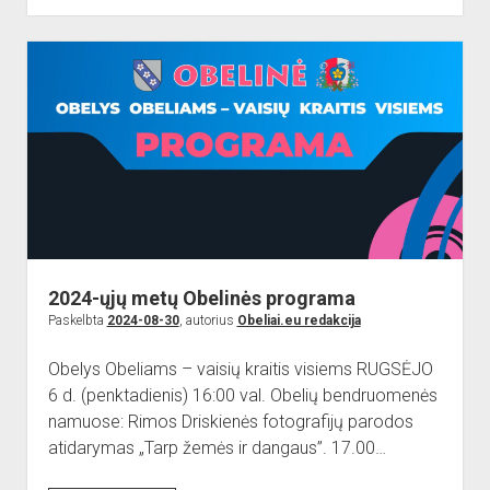
dropdown
„Obelinė
Reikalingi kontaktai
Jaunieji šauliai
menu
—
Sporto Klubas
Nuorodos
šaknys,
Bendruomenės
kurios
jungia”
Sporto klubas
Obelių biblioteka
Paremkite Obelius
2024-ųjų metų Obelinės programa
Paskelbta
2024-08-30
, autorius
Obeliai.eu redakcija
Obelys Obeliams – vaisių kraitis visiems RUGSĖJO
6 d. (penktadienis) 16:00 val. Obelių bendruomenės
namuose: Rimos Driskienės fotografijų parodos
atidarymas „Tarp žemės ir dangaus”. 17.00…