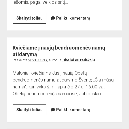
lėšomis, pagal veiklos sritį…
Nauja
Skaityti toliau
Palikti komentarą
žaidimų
aikštelė
Kviečiame į naujų bendruomenės namų
atidarymą
Paskelbta
2021-11-17
, autorius
Obeliai.eu redakcija
Maloniai kviečiame Jus į naujų Obelių
bendruomenės namų atidarymo Šventę „Čia mūsų
namai“, kuri vyks š.m. lapkričio 27 d. 16.00 val.
Obelių bendruomenės namuose, Jablonskio…
Kviečiame
Skaityti toliau
Palikti komentarą
į
naujų