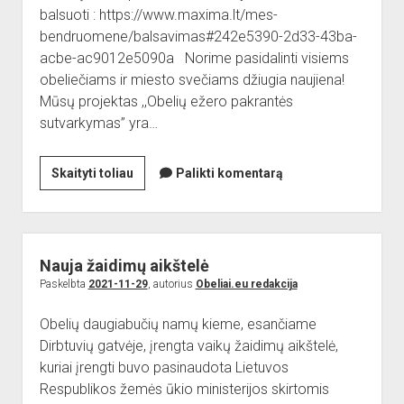
balsuoti : https://www.maxima.lt/mes-
bendruomene/balsavimas#242e5390-2d33-43ba-
acbe-ac9012e5090a Norime pasidalinti visiems
obeliečiams ir miesto svečiams džiugia naujiena!
Mūsų projektas ,,Obelių ežero pakrantės
sutvarkymas” yra…
Balsuokime
Skaityti toliau
Palikti komentarą
už
Obelių
ežero
pakrantės
Nauja žaidimų aikštelė
sutvarkymo
Paskelbta
2021-11-29
, autorius
Obeliai.eu redakcija
projektą
Obelių daugiabučių namų kieme, esančiame
Dirbtuvių gatvėje, įrengta vaikų žaidimų aikštelė,
kuriai įrengti buvo pasinaudota Lietuvos
Respublikos žemės ūkio ministerijos skirtomis