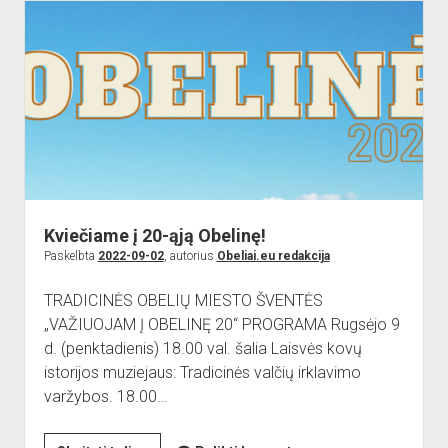
Kviečiame į 20-ąją Obelinę!
Paskelbta
2022-09-02
, autorius
Obeliai.eu redakcija
TRADICINĖS OBELIŲ MIESTO ŠVENTĖS
„VAŽIUOJAM Į OBELINĘ 20“ PROGRAMA Rugsėjo 9
d. (penktadienis) 18.00 val. šalia Laisvės kovų
istorijos muziejaus: Tradicinės valčių irklavimo
varžybos. 18.00…