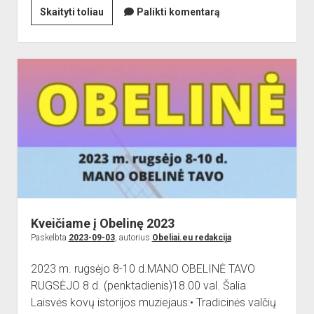
2024-
Skaityti toliau
Palikti komentarą
ųjų
metų
Obelinės
programa
Kveičiame į Obelinę 2023
Paskelbta
2023-09-03
, autorius
Obeliai.eu redakcija
2023 m. rugsėjo 8-10 d.MANO OBELINĖ TAVO
RUGSĖJO 8 d. (penktadienis)18.00 val. Šalia
Laisvės kovų istorijos muziejaus:• Tradicinės valčių