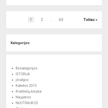
2021“
programa
Įrašų
1
2
…
63
Toliau
puslapiavimas
Sidebar
Kategorijos
Be kategorijos
ISTORIJA
Įžvalgos
Kalėdos 2015
Kraštiečių kūryba
Naujienos
NUOTRAUKOS