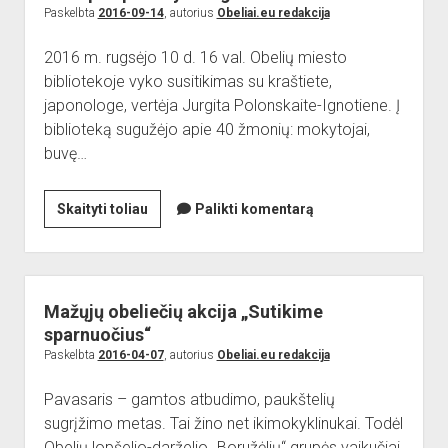
Paskelbta
2016-09-14
, autorius
Obeliai.eu redakcija
2016 m. rugsėjo 10 d. 16 val. Obelių miesto
bibliotekoje vyko susitikimas su kraštiete,
japonologe, vertėja Jurgita Polonskaite-Ignotiene. Į
biblioteką sugužėjo apie 40 žmonių: mokytojai,
buvę…
Trumpos
Skaityti toliau
Palikti komentarą
pažintys
–
ilgam
atminimui
Mažųjų obeliečių akcija „Sutikime
sparnuočius“
Paskelbta
2016-04-07
, autorius
Obeliai.eu redakcija
Pavasaris – gamtos atbudimo, paukštelių
sugrįžimo metas. Tai žino net ikimokyklinukai. Todėl
Obelių lopšelio-darželio „Boružėlių“ grupės vaikučiai,