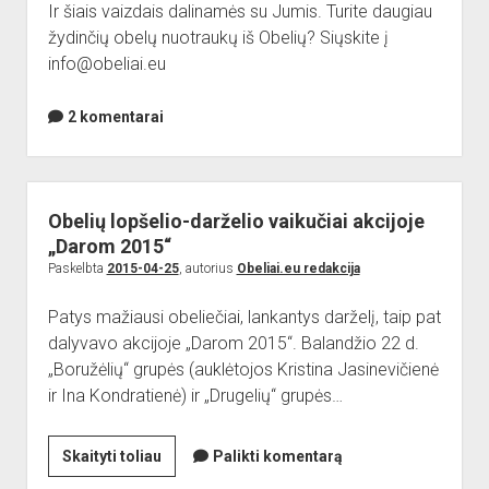
Ir šiais vaizdais dalinamės su Jumis. Turite daugiau
dainos
žydinčių obelų nuotraukų iš Obelių? Siųskite į
info@obeliai.eu
2 komentarai
Obelių lopšelio-darželio vaikučiai akcijoje
„Darom 2015“
Paskelbta
2015-04-25
, autorius
Obeliai.eu redakcija
Patys mažiausi obeliečiai, lankantys darželį, taip pat
dalyvavo akcijoje „Darom 2015“. Balandžio 22 d.
„Boružėlių“ grupės (auklėtojos Kristina Jasinevičienė
ir Ina Kondratienė) ir „Drugelių“ grupės…
Obelių
Skaityti toliau
Palikti komentarą
lopšelio-