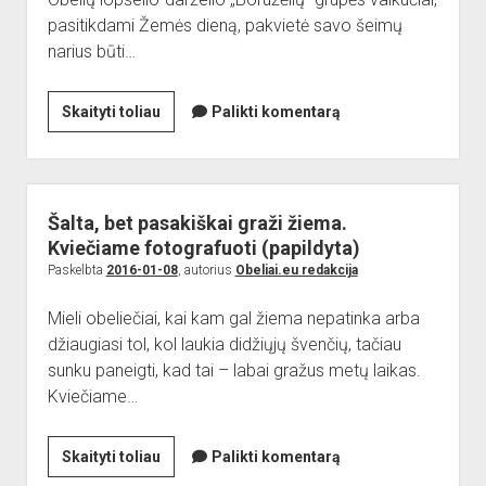
pasitikdami Žemės dieną, pakvietė savo šeimų
narius būti…
Mažųjų
Skaityti toliau
Palikti komentarą
obeliečių
akcija
„Sutikime
sparnuočius“
Šalta, bet pasakiškai graži žiema.
Kviečiame fotografuoti (papildyta)
Paskelbta
2016-01-08
, autorius
Obeliai.eu redakcija
Mieli obeliečiai, kai kam gal žiema nepatinka arba
džiaugiasi tol, kol laukia didžiųjų švenčių, tačiau
sunku paneigti, kad tai – labai gražus metų laikas.
Kviečiame…
Šalta,
Skaityti toliau
Palikti komentarą
bet