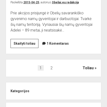
Paskelbta
2015-04-25
, autorius
Obeliai.eu redakcija
Prie akcijos prisijungė ir Obelių savarankiško
gyvenimo namų gyventojai ir darbuotojai. Tvarkė
šių namų teritoriją. Vyriausiai šių namų gyventojai
Adelei – 89 metai, ji neatsisakė…
Nuotraukose
Skaityti toliau
1 Komentaras
–
Obelių
savarankiško
gyvenimo
Įrašų
1
2
Toliau
namų
puslapiavimas
gyventojai
ir
Sidebar
darbuotojai
Kategorijos