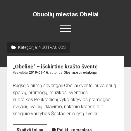
Obuolių miestas Obeliai
open
menu
Kategorija:
NUOTRAUKOS
Pradžia
open
Naujienos
„Obelinė“ – išskirtinė krašto šventė
dropdown
open
Skelbimai
Projektai
menu
Paskelbta
2019-09-16
, autorius
Obeliai.eu redakcija
dropdown
open
Miesto aikštė
ISTORIJA
Renginiai
menu
Rugsėjo pirmą savaitgalį Obeliai šventė: buvo daug
dropdown
open
open
Lankytinos vietos
Obelių paminklas
Obelių gimnazija
menu
spalvų, pramogų, muzikos, šventinės
dropdown
dropdown
nuotaikos.Penktadienį vyko aktyvios pramogos:
Gimnazistų naujienos
Kraštiečių kūryba
Bažnyčia
menu
menu
dviračių, valčių irklavimo, naktinio krepšinio ir
Gimnazistų kūryba
NUOTRAUKOS
Muziejus
smiginio varžybos.Šeštadienio rytą žvejai…
open
Organizacijos
Kiti objektai
dropdown
open
Sėlos Ramuva
Apie mus
menu
„Obelinė“
Skaityti toliau
Palikti komentarą