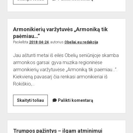
dropdown
–
Reikalingi kontaktai
Jaunieji šauliai
menu
išskirtinė
Sporto Klubas
Nuorodos
krašto
Bendruomenės
šventė
Armonikierių varžytuvės „Armoniką tik
Sporto klubas
paėmiau…”
Paskelbta
2018-04-24
, autorius
Obeliai.eu redakcija
Obelių biblioteka
Paremkite Obelius
Jau aštunti metai iš eilės Obelių seniūnijoje skamba
armonikos garsai: gyva muzika regioninėse
armonikierių varžytuvėse „Armoniką tik paėmiau…“.
Kiekvieną pavasarį čia renkasi armonikieriai iš
Rokiškio,…
Armonikierių
Skaityti toliau
Palikti komentarą
varžytuvės
„Armoniką
tik
paėmiau…”
Trumpos pažintys – ilgam atminimui