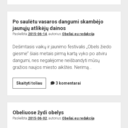
pasakiškai
graži
žiema.
Po saulėtu vasaros dangumi skambėjo
Kviečiame
jaunųjų atlikėjų dainos
fotografuoti
Paskelbta
2015-06-14
, autorius
Obeliai.eu redakcija
(papildyta)
Dešimtasis vaikų ir jaunimo festivalis „Obels žiedo
giesmė“ šiais metais pirmą kartą vyko po atviru
dangumi, nes negalėjome neišbandyti mūsų
gražios naujos miesto aikštės. Nerimą…
Po
Skaityti toliau
3 komentarai
saulėtu
vasaros
dangumi
skambėjo
Obeliuose žydi obelys
jaunųjų
Paskelbta
2015-06-02
, autorius
Obeliai.eu redakcija
atlikėjų