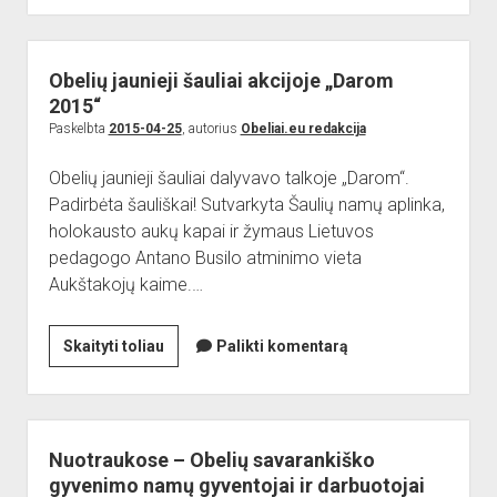
darželio
vaikučiai
akcijoje
Obelių jaunieji šauliai akcijoje „Darom
„Darom
2015“
2015“
Paskelbta
2015-04-25
, autorius
Obeliai.eu redakcija
Obelių jaunieji šauliai dalyvavo talkoje „Darom“.
Padirbėta šauliškai! Sutvarkyta Šaulių namų aplinka,
holokausto aukų kapai ir žymaus Lietuvos
pedagogo Antano Busilo atminimo vieta
Aukštakojų kaime.…
Obelių
Skaityti toliau
Palikti komentarą
jaunieji
šauliai
akcijoje
„Darom
Nuotraukose – Obelių savarankiško
2015“
gyvenimo namų gyventojai ir darbuotojai