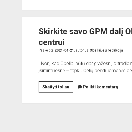
žaidimų
aikštelė
Skirkite savo GPM dalį 
centrui
Paskelbta
2021-04-21
, autorius
Obeliai.eu redakcija
Nori, kad Obeliai būtų dar gražesni, o tradici
įsimintinesnė – tapk Obelių bendruomenės ce
Skirkite
Skaityti toliau
Palikti komentarą
savo
GPM
dalį
Obelių
bendruomenės
centrui