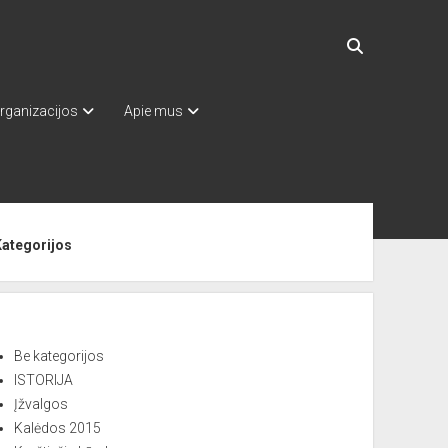
rganizacijos
Apie mus
ebar
Kategorijos
Be kategorijos
ISTORIJA
Įžvalgos
Kalėdos 2015