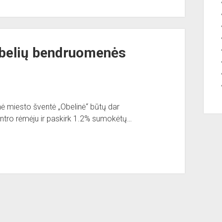
Obelių bendruomenės
nė miesto šventė „Obelinė“ būtų dar
ntro rėmėju ir paskirk 1.2% sumokėtų…