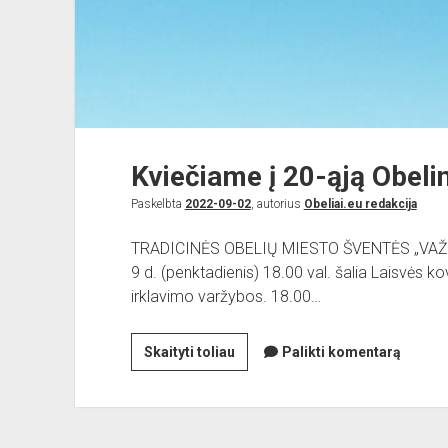
Kviečiame į 20-ąją Obeli
Paskelbta
2022-09-02
, autorius
Obeliai.eu redakcija
TRADICINĖS OBELIŲ MIESTO ŠVENTĖS „VAŽ
9 d. (penktadienis) 18.00 val. šalia Laisvės ko
irklavimo varžybos. 18.00…
Kviečiame
Skaityti toliau
Palikti komentarą
į
20-
ąją
Obelinę!