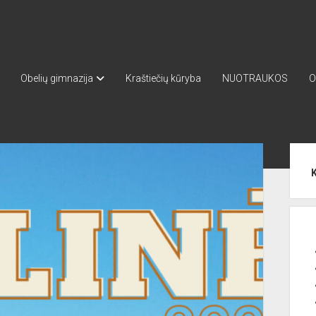
Obelių gimnazija
Kraštiečių kūryba
NUOTRAUKOS
O
Sid