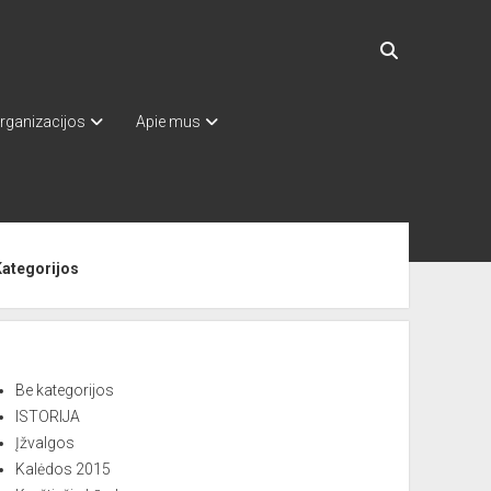
rganizacijos
Apie mus
ebar
Kategorijos
Be kategorijos
ISTORIJA
Įžvalgos
Kalėdos 2015