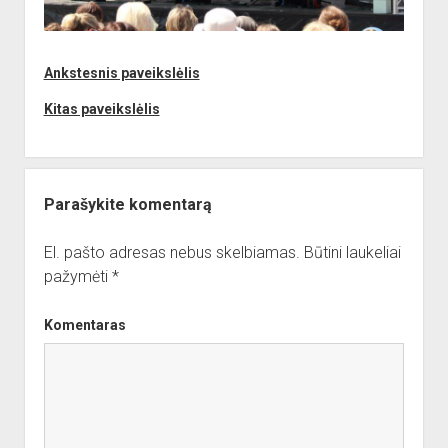
dropdown
Reikalingi kontaktai
Jaunieji šauliai
menu
Sporto Klubas
Nuorodos
Ankstesnis paveikslėlis
Bendruomenės
Kitas paveikslėlis
Sporto klubas
Obelių biblioteka
Paremkite Obelius
Parašykite komentarą
El. pašto adresas nebus skelbiamas.
Būtini laukeliai
pažymėti
*
Komentaras