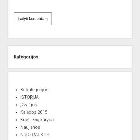
A
l
Sidebar
t
e
Kategorijos
r
n
a
t
Be kategorijos
i
ISTORIJA
v
Įžvalgos
e
Kalėdos 2015
:
Kraštiečių kūryba
Naujienos
NUOTRAUKOS