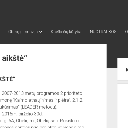
Obelių gimnazija
Kraštiečių kūryba
NUOTRAUKOS
O
 aikštė“
Sid
KŠTĖ“
s 2007-2013 metų programos 2 prioriteto
monę “Kaimo atnaujinimas ir plėtra”, 2.1.2.
 sukūrimas“ (LEADER metodu).
- 2015m. birželio 30d.
 g. 6A, Obelių m., Obelių sen. Rokiškio r.
omenės centras prie projekto įgyvendinimo