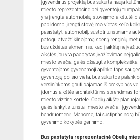
Įgyvendinus projektą bus sukurta nauja kultūri
miesto reprezentacine bei gyventojų trumpalai
yra įrengta automobilių stovėjimo aikštutė, p
papildomai įrengti stovėjimo vietas kelio kelk
pasistatyti automobilį, sustoti turistiniams au
patogu atvežti kilnojamą sceną renginių metu.
bus uždėtas akmenimis, kad į aikštę neįvažiuo
aikštės jau yra padarytas įvažiavimas neįgalie
miesto svečiai galės džiaugtis kompleksiškai 
gyventojams gyvenamoji aplinka taps saugesnė
gyventojų poilsio vieta; bus sukurtos palankio
verslininkams gauti pajamas iš prekybinės veikl
įdomus aikštės architektūrinis sprendimas fo
miesto vizitine kortele. Obelių aikštė planuojam
galės lankytis turistai, miesto svečiai. Įgyven
bendruomenė. Manome, tai sustiprins norą būti 
gyvenimo kokybės gerinimo.
Bus pastatyta reprezentacinė Obelių miest