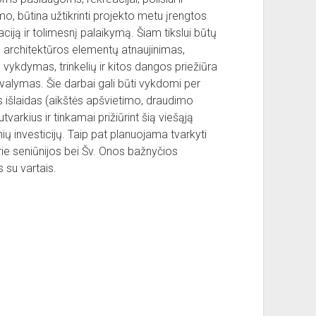
umo, būtina užtikrinti projekto metu įrengtos
ciją ir tolimesnį palaikymą. Šiam tikslui būtų
 architektūros elementų atnaujinimas,
kdymas, trinkelių ir kitos dangos priežiūra
, valymas. Šie darbai gali būti vykdomi per
 išlaidas (aikštės apšvietimo, draudimo
utvarkius ir tinkamai prižiūrint šią viešąją
nių investicijų. Taip pat planuojama tvarkyti
prie seniūnijos bei Šv. Onos bažnyčios
s su vartais.