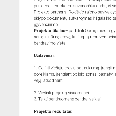
prisideda nemokamu savanorišku darbu, iš viso
Projekto partneris- Rokiškio rajono savivaldy
sklypo dokumentų sutvarkymas ir ilgalaikio t
įgyvendinimo.
Projekto tikslas
– padidinti Obelių miesto g
naują kultūrinę erdvę, kuri taptų reprezentacin
bendravimo vieta.
Uždaviniai:
1. Gerinti viešųjų erdvių patrauklumą: įrengti 
poreikiams, įrengiant poilsio zonas: pastatyt
veją, atsodinant
2. Viešinti projektą visuomenei.
3. Telkti bendruomenę bendrai veiklai.
Projekto rezultatai: