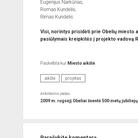
Eugenijus Narkūnas,
Romas Kundelis,
Rimas Kundelis.
Visi, norintys prisidėti prie Obelių miesto
pasiūlymais kreipkitės į projekto vadovą R
Paskelbta kur
Miesto aikštė
aikštė
projetas
Ankstesnis įrašas
2009 m. rugsėjį Obeliai šventė 500 metų jubiliejų
Parašykite komentarą