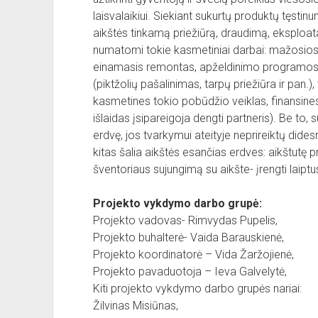
laisvalaikiui. Siekiant sukurtų produktų tęstin
aikštės tinkamą priežiūrą, draudimą, eksploata
numatomi tokie kasmetiniai darbai: mažosios
einamasis remontas, apželdinimo programos vy
(piktžolių pašalinimas, tarpų priežiūra ir pan.)
kasmetines tokio pobūdžio veiklas, finansines
išlaidas įsipareigoja dengti partneris). Be to, s
erdvę, jos tvarkymui ateityje neprireiktų dides
kitas šalia aikštės esančias erdves: aikštutę 
šventoriaus sujungimą su aikšte- įrengti laiptu
Projekto vykdymo darbo grupė:
Projekto vadovas- Rimvydas Pupelis,
Projekto buhalterė- Vaida Barauskienė,
Projekto koordinatorė – Vida Žaržojienė,
Projekto pavaduotoja – Ieva Galvelytė,
Kiti projekto vykdymo darbo grupės nariai:
Žilvinas Misiūnas,