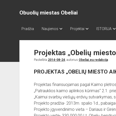
Obuolių miestas Obeliai
Pradžia
Naujienos
Projektai
ISTORIJA
Projektas „Obelių miesto
Paskelbta
2014-08-24
, autorius
Obeliai.eu redakcija
PROJEKTAS „OBELIŲ MIESTO AI
Projektas finansuojamas pagal Kaimo plėtro
„Patrauklios kaimo aplinkos kūrimas“ 2.1. prie
„Kaimui svarbių viešųjų erdvių sutvarkymas,
Projekto pradžia- 2013m. spalio 1d., pabaiga
Projekto įgyvendinimo vieta – Dariaus ir Girėno
Projekto vertė- 330 000,00 Lt. Obelių bendru