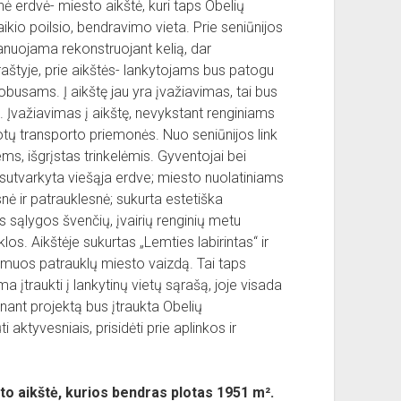
nė erdvė- miesto aikštė, kuri taps Obelių
kio poilsio, bendravimo vieta. Prie seniūnijos
lanuojama rekonstruojant kelią, dar
raštyje, prie aikštės- lankytojams bus patogu
tobusams. Į aikštę jau yra įvažiavimas, tai bus
 Įvažiavimas į aikštę, nevykstant renginiams
tų transporto priemonės. Nuo seniūnijos link
ms, išgrįstas trinkelėmis. Gyventojai bei
sutvarkyta viešąja erdve; miesto nuolatiniams
 ir patrauklesnė; sukurta estetiška
s sąlygos švenčių, įvairių renginių metu
os. Aikštėje sukurtas „Lemties labirintas“ ir
rmuos patrauklų miesto vaizdą. Tai taps
a įtraukti į lankytinų vietų sąrašą, joje visada
dinant projektą bus įtraukta Obelių
aktyvesniais, prisidėti prie aplinkos ir
o aikštė, kurios bendras plotas 1951 m².