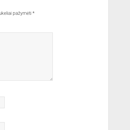
aukeliai pažymėti
*