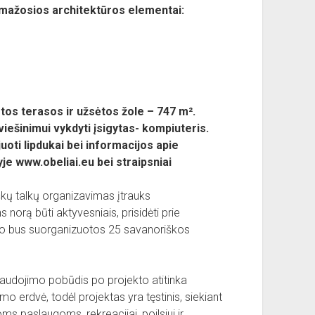
ti mažosios architektūros elementai:
ngtos terasos ir užsėtos žole – 747
m².
viešinimui vykdyti įsigytas- kompiuteris.
juoti lipdukai bei informacijos apie
je www.obeliai.eu bei straipsniai
kų talkų organizavimas įtrauks
 norą būti aktyvesniais, prisidėti prie
iso bus suorganizuotos 25 savanoriškos
udojimo pobūdis po projekto atitinka
 erdvė, todėl projektas yra tęstinis, siekiant
oms paslaugoms, rekreacijai, poilsiui ir