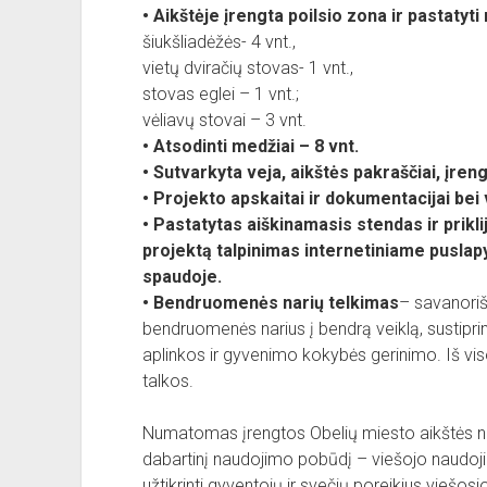
• Aikštėje įrengta poilsio zona ir pastaty
šiukšliadėžės- 4 vnt.,
vietų dviračių stovas- 1 vnt.,
stovas eglei – 1 vnt.;
vėliavų stovai – 3 vnt.
• Atsodinti medžiai – 8 vnt.
• Sutvarkyta veja, aikštės pakraščiai, įre
• Projekto apskaitai ir dokumentacijai bei 
• Pastatytas aiškinamasis stendas ir prikli
projektą talpinimas internetiniame puslapy
spaudoje.
• Bendruomenės narių telkimas
– savanoriš
bendruomenės narius į bendrą veiklą, sustiprins
aplinkos ir gyvenimo kokybės gerinimo. Iš v
talkos.
Numatomas įrengtos Obelių miesto aikštės na
dabartinį naudojimo pobūdį – viešojo naudojimo
užtikrinti gyventojų ir svečių poreikius viešosi