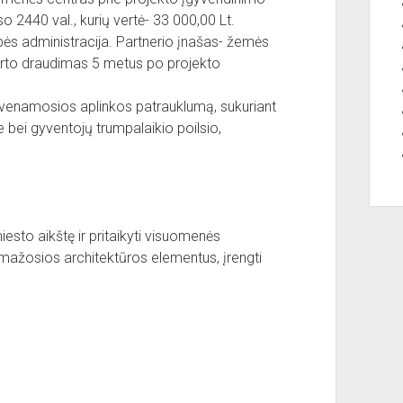
 2440 val., kurių vertė- 33 000,00 Lt.
bės administracija. Partnerio įnašas- žemės
urto draudimas 5 metus po projekto
yvenamosios aplinkos patrauklumą, sukuriant
e bei gyventojų trumpalaikio poilsio,
miesto aikštę ir pritaikyti visuomenės
i mažosios architektūros elementus, įrengti