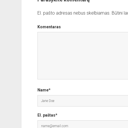
El. pašto adresas nebus skelbiamas.
Būtini l
Komentaras
Name*
El. paštas*