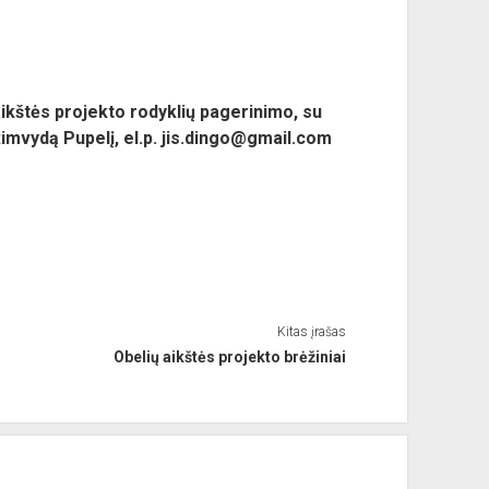
 aikštės projekto rodyklių pagerinimo, su
imvydą Pupelį, el.p.
jis.dingo@gmail.com
Kitas įrašas
Obelių aikštės projekto brėžiniai