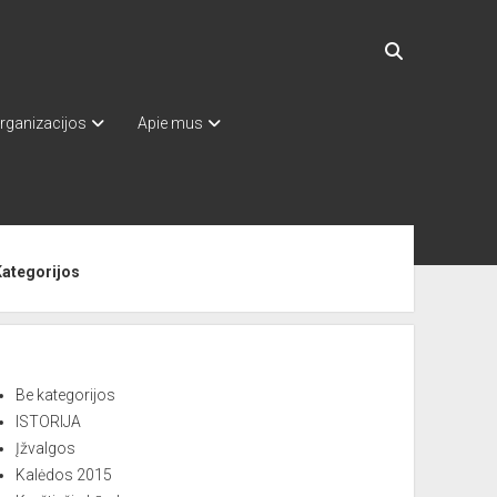
rganizacijos
Apie mus
ebar
Kategorijos
Be kategorijos
ISTORIJA
Įžvalgos
Kalėdos 2015