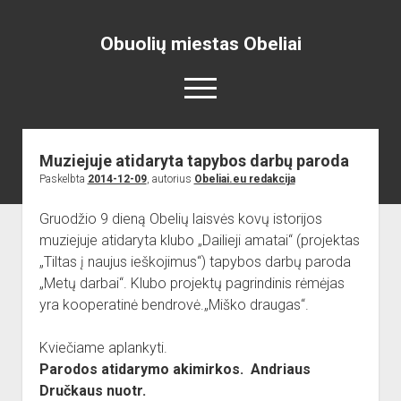
Obuolių miestas Obeliai
open
menu
Muziejuje atidaryta tapybos darbų paroda
Pradžia
Paskelbta
2014-12-09
, autorius
Obeliai.eu redakcija
open
Naujienos
dropdown
Gruodžio 9 dieną Obelių laisvės kovų istorijos
open
Skelbimai
Projektai
menu
dropdown
muziejuje atidaryta klubo „Dailieji amatai“ (projektas
open
Miesto aikštė
ISTORIJA
Renginiai
menu
„Tiltas į naujus ieškojimus“) tapybos darbų paroda
dropdown
open
open
Lankytinos vietos
Obelių paminklas
Obelių gimnazija
menu
„Metų darbai“. Klubo projektų pagrindinis rėmėjas
dropdown
dropdown
yra kooperatinė bendrovė.„Miško draugas“.
Gimnazistų naujienos
Kraštiečių kūryba
Bažnyčia
menu
menu
Gimnazistų kūryba
NUOTRAUKOS
Muziejus
Kviečiame aplankyti.
open
Organizacijos
Kiti objektai
Parodos atidarymo akimirkos. Andriaus
dropdown
Dručkaus nuotr.
open
Sėlos Ramuva
Apie mus
menu