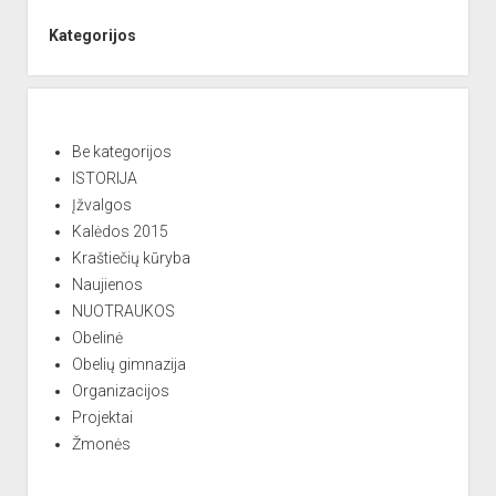
Sidebar
t
e
Kategorijos
r
n
a
t
Be kategorijos
i
ISTORIJA
v
Įžvalgos
e
Kalėdos 2015
:
Kraštiečių kūryba
Naujienos
NUOTRAUKOS
Obelinė
Obelių gimnazija
Organizacijos
Projektai
Žmonės