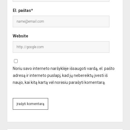
El. paštas*
Website
Noriu savo interneto naršyklėje išsaugoti vardą, el. pašto
adresą ir interneto puslapį, kad jų nebereiktų įvesti iš
naujo, kai kitą kartą vėl norėsiu parašyti komentarą.
A
l