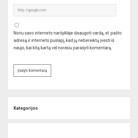
Noriu savo interneto naršyklėje išsaugoti vardą, el. pašto
adresą ir interneto puslapį, kad jų nebereiktų įvesti iš
naujo, kai kitą kartą vėl norėsiu parašyti komentarą.
A
l
Sidebar
t
e
Kategorijos
r
n
a
t