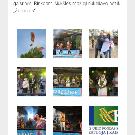
dropdown
gaisrinės. Rinkdami šiukšles mažieji nukeliavo net iki
Reikalingi kontaktai
Jaunieji šauliai
menu
„Žaliosios“…
Sporto Klubas
Nuorodos
Bendruomenės
Sporto klubas
Obelių biblioteka
Paremkite Obelius