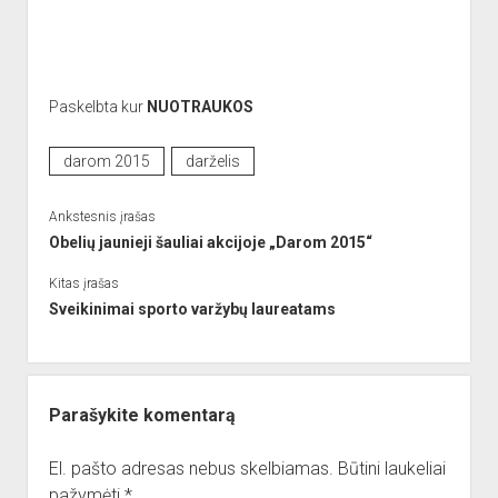
Paskelbta kur
NUOTRAUKOS
darom 2015
darželis
Ankstesnis įrašas
Obelių jaunieji šauliai akcijoje „Darom 2015“
Kitas įrašas
Sveikinimai sporto varžybų laureatams
Parašykite komentarą
El. pašto adresas nebus skelbiamas.
Būtini laukeliai
pažymėti
*