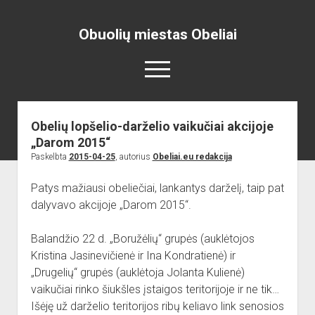
Obuolių miestas Obeliai
open
menu
Obelių lopšelio-darželio vaikučiai akcijoje
Pradžia
„Darom 2015“
open
Naujienos
Paskelbta
2015-04-25
, autorius
Obeliai.eu redakcija
dropdown
open
Skelbimai
Projektai
menu
dropdown
Patys mažiausi obeliečiai, lankantys darželį, taip pat
open
Miesto aikštė
ISTORIJA
Renginiai
menu
dalyvavo akcijoje „Darom 2015“.
dropdown
open
open
Lankytinos vietos
Obelių paminklas
Obelių gimnazija
menu
dropdown
dropdown
Balandžio 22 d. „Boružėlių“ grupės (auklėtojos
Gimnazistų naujienos
Kraštiečių kūryba
Bažnyčia
menu
menu
Kristina Jasinevičienė ir Ina Kondratienė) ir
Gimnazistų kūryba
NUOTRAUKOS
Muziejus
„Drugelių“ grupės (auklėtoja Jolanta Kulienė)
open
Organizacijos
Kiti objektai
vaikučiai rinko šiukšles įstaigos teritorijoje ir ne tik…
dropdown
Išėję už darželio teritorijos ribų keliavo link senosios
open
Sėlos Ramuva
Apie mus
menu