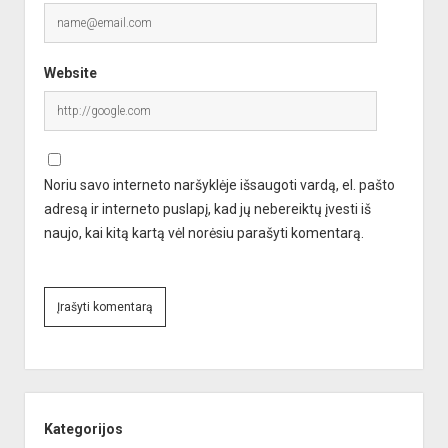
Website
Noriu savo interneto naršyklėje išsaugoti vardą, el. pašto
adresą ir interneto puslapį, kad jų nebereiktų įvesti iš
naujo, kai kitą kartą vėl norėsiu parašyti komentarą.
A
l
Sidebar
t
e
Kategorijos