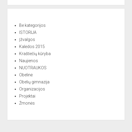
r
n
a
t
Be kategorijos
i
ISTORIJA
v
Įžvalgos
e
Kalėdos 2015
:
Kraštiečių kūryba
Naujienos
NUOTRAUKOS
Obelinė
Obelių gimnazija
Organizacijos
Projektai
Žmonės