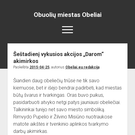
Obuolių miestas Obeliai
open
menu
Šeštadienį vykusios akcijos „Darom”
Pradžia
akimirkos
open
Naujienos
Paskelbta
2015-04-25
, autorius
Obeliai.eu redakcija
dropdown
open
Skelbimai
Projektai
menu
dropdown
Šiandien daug obeliečių triūsė ne tik savo
open
Miesto aikštė
ISTORIJA
Renginiai
menu
kiemuose, bet ir išėjo bendrai padirbėti, kad miestas
dropdown
open
open
Lankytinos vietos
Obelių paminklas
Obelių gimnazija
menu
būtų švarus ir tvarkingas. Oras buvo puikus,
dropdown
dropdown
pasidarbuoti atvyko netgi patys jauniausi obeliečiai.
Gimnazistų naujienos
Kraštiečių kūryba
Bažnyčia
menu
menu
Talkininkai turėjo net savo miesto simboliką.
Gimnazistų kūryba
NUOTRAUKOS
Muziejus
Rimvydo Pupelio ir Žilvino Misiūno nuotraukose
open
Organizacijos
Kiti objektai
matote aikštės ir tvenkinio aplinkos tvarkymo
dropdown
darbų akimirkas.
open
Sėlos Ramuva
Apie mus
menu