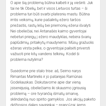
O apie šią problemą būtina kalbėti ir ją viešinti. Juk
tai ne tik Obelių, bet ir visos Lietuvos turtas – ši
problema turi būti svarbi platesniu mastu. Būtina
imtis veiksmų, kurie pašalintų ežero taršos
priežastis, rastų lėšų bei priemonių ežerui išvalyti.
Nei obeliečiai, nei Antanašės kaimo gyventojai
nebeturi prieigų į ežero maudyklas, nebėra švarių
paplūdimių, pritaikytų maudynėms. Mūsų gražuolis
ežeras virsta pelke, o gyventojai pailsėti priversti
važiuoti prie kitų vandens telkinių. Kodėl ši
problema nutylima?
Susėdome prie stalo trise: aš, Seimo narys
Rimantas Martinėlis ir jo patarėjas Ramūnas
Godeliauskas. Diskutavome apie dar vieną
įsisenėjusią, obeliečiams iki skausmo įgrisusią
problemą – ore tvyrančią išmatų smarvę,
sklindančią nuo spirito gamyklos. Jos akcijų paketo
didžiosios dalies savininkai – prancūzai: jiems