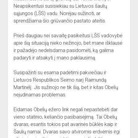
Neapsikentusi susisiekiau su Lietuvos šaulių
sąjungos (LŠS) vadu. Norėjau sužinoti, ar
sprendžiama šio griūvančio pastato ateitis.
Prieš daugiau nei savaitę pasikeitusi LŠS vadovybė
apie šią situaciją nieko nežinojo, bet mane išklausė
ir pažadėjo nedelsdama pasidomėti, ką galima
padaryti ir atsakyti į mano paklausimą.
Susipažinti su esama padėtimi pakviečiau ir
Lietuvos Respublikos Seimo narį Raimundą
Martinėlį. Jis sužinojo ne tik šią, bet ir kitas Obelių
nejudinamas problemas.
Eidamas Obelių ežero link negali nepastebėti dar
vieno statinio, keliančio pasibaisėjimą. Tai Obelių
dvaras, esantis tokios pat avarinės būklės kaip ir
Šaulių namai. Dvaras savo atviromis erdvėmis irgi