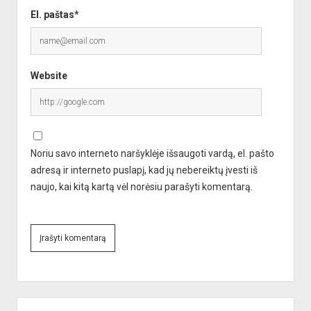
El. paštas*
Website
Noriu savo interneto naršyklėje išsaugoti vardą, el. pašto
adresą ir interneto puslapį, kad jų nebereiktų įvesti iš
naujo, kai kitą kartą vėl norėsiu parašyti komentarą.
A
l
Sidebar
t