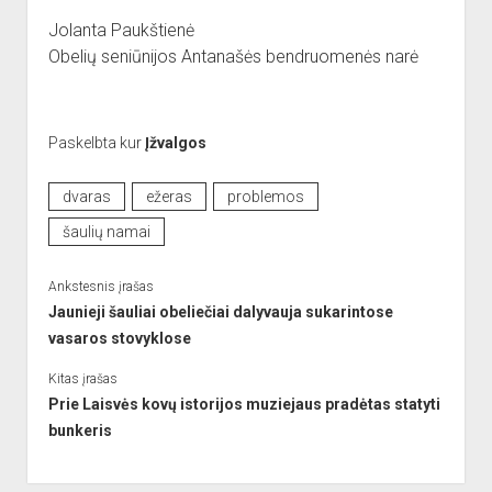
Jolanta Paukštienė
Obelių seniūnijos Antanašės bendruomenės narė
Paskelbta kur
Įžvalgos
dvaras
ežeras
problemos
šaulių namai
Ankstesnis įrašas
Jaunieji šauliai obeliečiai dalyvauja sukarintose
vasaros stovyklose
Kitas įrašas
Prie Laisvės kovų istorijos muziejaus pradėtas statyti
bunkeris