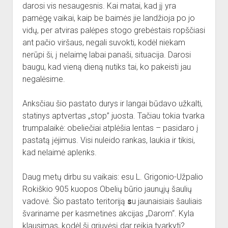
dropdown
darosi vis nesaugesnis. Kai matai, kad jį yra
Reikalingi kontaktai
Jaunieji šauliai
menu
pamėgę vaikai, kaip be baimės jie landžioja po jo
Sporto Klubas
Nuorodos
vidų, per atviras palėpes stogo grebėstais ropščiasi
ant pačio viršaus, negali suvokti, kodėl niekam
Bendruomenės
nerūpi ši, į nelaimę labai panaši, situacija. Darosi
Sporto klubas
baugu, kad vieną dieną nutiks tai, ko pakeisti jau
Obelių biblioteka
negalėsime.
Paremkite Obelius
Anksčiau šio pastato durys ir langai būdavo užkalti,
statinys aptvertas „stop” juosta. Tačiau tokia tvarka
trumpalaikė: obeliečiai atplėšia lentas – pasidaro į
pastatą įėjimus. Visi nuleido rankas, laukia ir tikisi,
kad nelaimė aplenks.
Daug metų dirbu su vaikais: esu L. Grigonio-Užpalio
Rokiškio 905 kuopos Obelių būrio jaunųjų šaulių
vadovė. Šio pastato teritoriją
s
u jaunaisiais šauliais
švariname
per kasmetines akcijas „Darom“. Kyla
klausimas, kodėl šį griuvėsį dar reikia tvarkyti?