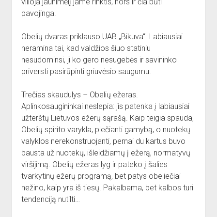
vilioja jaunimėlį jame rinktis, nors ir čia būti
pavojinga.
Obelių dvaras priklauso UAB „Bikuva“. Labiausiai
neramina tai, kad valdžios šiuo statiniu
nesudominsi, ji ko gero nesugebės ir savininko
priversti pasirūpinti griuvėsio saugumu.
Trečias skaudulys – Obelių ežeras.
Aplinkosaugininkai neslepia: jis patenka į labiausiai
užterštų Lietuvos ežerų sąrašą. Kaip teigia spauda,
Obelių spirito varykla, plečianti gamybą, o nuotekų
valyklos nerekonstruojanti, pernai du kartus buvo
bausta už nuotekų, išleidžiamų į ežerą, normatyvų
viršijimą. Obelių ežeras lyg ir pateko į šalies
tvarkytinų ežerų programą, bet patys obeliečiai
nežino, kaip yra iš tiesų. Pakalbama, bet kalbos turi
tendenciją nutilti…