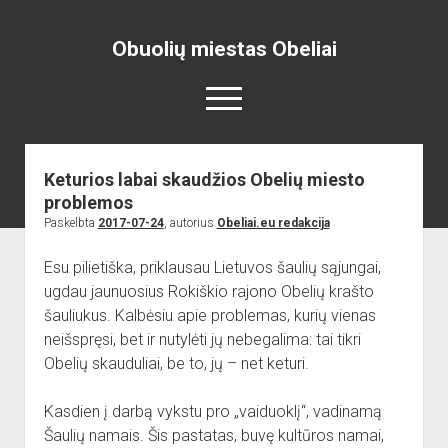
Obuolių miestas Obeliai
open
menu
Keturios labai skaudžios Obelių miesto
Pradžia
problemos
open
Naujienos
Paskelbta
2017-07-24
, autorius
Obeliai.eu redakcija
dropdown
open
Skelbimai
Projektai
menu
dropdown
Esu pilietiška, priklausau Lietuvos šaulių sąjungai,
open
Miesto aikštė
ISTORIJA
Renginiai
menu
ugdau jaunuosius Rokiškio rajono Obelių krašto
dropdown
open
open
Lankytinos vietos
Obelių paminklas
Obelių gimnazija
menu
šauliukus. Kalbėsiu apie problemas, kurių vienas
dropdown
dropdown
neišspręsi, bet ir nutylėti jų nebegalima: tai tikri
Gimnazistų naujienos
Kraštiečių kūryba
Bažnyčia
menu
menu
Obelių skauduliai, be to, jų – net keturi.
Gimnazistų kūryba
NUOTRAUKOS
Muziejus
open
Organizacijos
Kiti objektai
Kasdien į darbą vykstu pro „vaiduoklį“, vadinamą
dropdown
Šaulių namais. Šis pastatas, buvę kultūros namai,
open
Sėlos Ramuva
Apie mus
menu