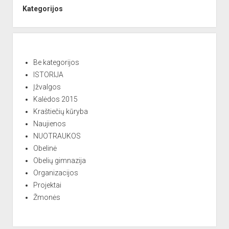
e
Kategorijos
r
n
a
t
Be kategorijos
i
ISTORIJA
v
Įžvalgos
e
Kalėdos 2015
:
Kraštiečių kūryba
Naujienos
NUOTRAUKOS
Obelinė
Obelių gimnazija
Organizacijos
Projektai
Žmonės