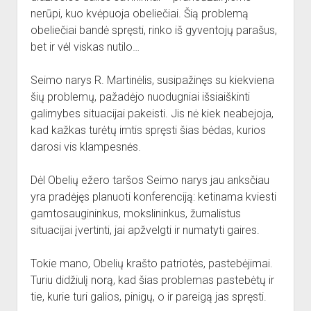
nerūpi, kuo kvėpuoja obeliečiai. Šią problemą
obeliečiai bandė spręsti, rinko iš gyventojų parašus,
bet ir vėl viskas nutilo…
Seimo narys R. Martinėlis, susipažinęs su kiekviena
šių problemų, pažadėjo nuodugniai išsiaiškinti
galimybes situacijai pakeisti. Jis nė kiek neabejoja,
kad kažkas turėtų imtis spręsti šias bėdas, kurios
darosi vis klampesnės.
Dėl Obelių ežero taršos Seimo narys jau anksčiau
yra pradėjęs planuoti konferenciją: ketinama kviesti
gamtosaugininkus, mokslininkus, žurnalistus
situacijai įvertinti, jai apžvelgti ir numatyti gaires.
Tokie mano, Obelių krašto patriotės, pastebėjimai.
Turiu didžiulį norą, kad šias problemas pastebėtų ir
tie, kurie turi galios, pinigų, o ir pareigą jas spręsti.