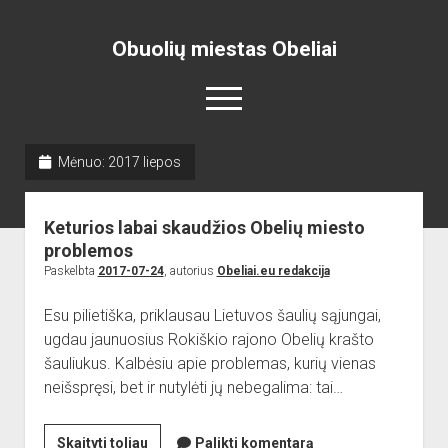
Obuolių miestas Obeliai
open
menu
Mėnuo:
2017 liepos
Pradžia
open
Naujienos
Keturios labai skaudžios Obelių miesto
dropdown
open
Skelbimai
Projektai
menu
problemos
dropdown
Paskelbta
2017-07-24
, autorius
Obeliai.eu redakcija
open
Miesto aikštė
ISTORIJA
Renginiai
menu
dropdown
open
open
Lankytinos vietos
Obelių paminklas
Obelių gimnazija
menu
Esu pilietiška, priklausau Lietuvos šaulių sąjungai,
dropdown
dropdown
ugdau jaunuosius Rokiškio rajono Obelių krašto
Gimnazistų naujienos
Kraštiečių kūryba
Bažnyčia
menu
menu
šauliukus. Kalbėsiu apie problemas, kurių vienas
Gimnazistų kūryba
NUOTRAUKOS
Muziejus
neišspręsi, bet ir nutylėti jų nebegalima: tai…
open
Organizacijos
Kiti objektai
dropdown
open
Sėlos Ramuva
Apie mus
menu
Keturios
Skaityti toliau
Palikti komentarą