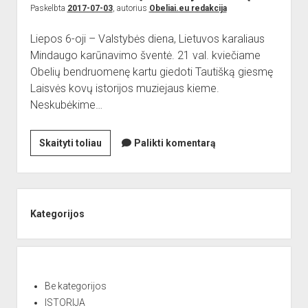
vasaros
Paskelbta
2017-07-03
, autorius
Obeliai.eu redakcija
stovyklose
Liepos 6-oji – Valstybės diena, Lietuvos karaliaus
Mindaugo karūnavimo šventė. 21 val. kviečiame
Obelių bendruomenę kartu giedoti Tautišką giesmę
Laisvės kovų istorijos muziejaus kieme.
Neskubėkime…
Kviečiame
Skaityti toliau
Palikti komentarą
kartu
švęsti
Valstybės
Sidebar
dieną
Kategorijos
Be kategorijos
ISTORIJA