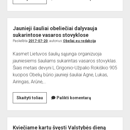
dropdown
labai
Reikalingi kontaktai
Jaunieji šauliai
menu
skaudžios
Sporto Klubas
Nuorodos
Obelių
Bendruomenės
miesto
Jaunieji šauliai obeliečiai dalyvauja
problemos
Sporto klubas
sukarintose vasaros stovyklose
Paskelbta
2017-07-20
, autorius
Obeliai.eu redakcija
Obelių biblioteka
Paremkite Obelius
Kasmet Lietuvos šaulių sąjunga organizuoja
jauniesiems šauliams sukarintas vasaros stovyklas.
Šiais metais devyni L.Grigonio-Užpalio Rokiškio 905
kuopos Obelių būrio jaunieji šauliai Agnė, Lukas,
Airingas, Arūnė,…
Jaunieji
Skaityti toliau
Palikti komentarą
šauliai
obeliečiai
dalyvauja
sukarintose
Kviečiame kartu švęsti Valstybės dieną