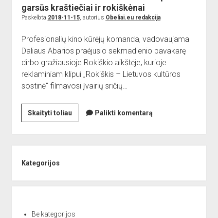
unikalus
garsūs kraštiečiai ir rokiškėnai
muziejus
Paskelbta
2018-11-15
, autorius
Obeliai.eu redakcija
Profesionalių kino kūrėjų komanda, vadovaujama
Daliaus Abarios praėjusio sekmadienio pavakarę
dirbo gražiausioje Rokiškio aikštėje, kurioje
reklaminiam klipui „Rokiškis – Lietuvos kultūros
sostinė“ filmavosi įvairių sričių…
Kultūros
Skaityti toliau
Palikti komentarą
sostinės
reklaminiame
klipe
Sidebar
–
Kategorijos
garsūs
kraštiečiai
ir
rokiškėnai
Be kategorijos