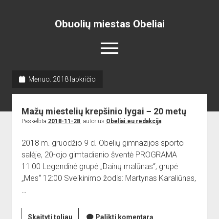
Obuolių miestas Obeliai
open
menu
Mėnuo:
2018 lapkričio
Pradžia
open
Naujienos
Mažų miestelių krepšinio lygai – 20 metų
dropdown
open
Skelbimai
Projektai
menu
Paskelbta
2018-11-28
, autorius
Obeliai.eu redakcija
dropdown
open
Miesto aikštė
ISTORIJA
Renginiai
menu
2018 m. gruodžio 9 d. Obelių gimnazijos sporto
dropdown
open
open
Lankytinos vietos
Obelių paminklas
Obelių gimnazija
menu
salėje, 20-ojo gimtadienio šventė PROGRAMA
dropdown
dropdown
11:00 Legendinė grupė „Dainų malūnas“, grupė
Gimnazistų naujienos
Kraštiečių kūryba
Bažnyčia
menu
menu
„Mes“ 12:00 Sveikinimo žodis: Martynas Karaliūnas,
Gimnazistų kūryba
NUOTRAUKOS
Muziejus
…
open
Organizacijos
Kiti objektai
dropdown
open
Sėlos Ramuva
Apie mus
menu
Mažų
Skaityti toliau
Palikti komentarą