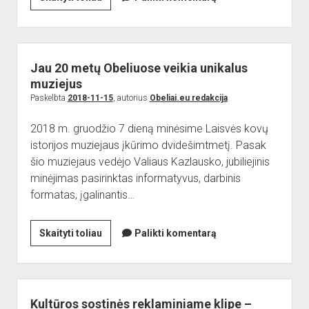
dropdown
miestelių
Reikalingi kontaktai
Jaunieji šauliai
menu
krepšinio
Sporto Klubas
Nuorodos
lygai
Bendruomenės
–
Jau 20 metų Obeliuose veikia unikalus
20
Sporto klubas
muziejus
metų
Paskelbta
2018-11-15
, autorius
Obeliai.eu redakcija
Obelių biblioteka
Paremkite Obelius
2018 m. gruodžio 7 dieną minėsime Laisvės kovų
istorijos muziejaus įkūrimo dvidešimtmetį. Pasak
šio muziejaus vedėjo Valiaus Kazlausko, jubiliejinis
minėjimas pasirinktas informatyvus, darbinis
formatas, įgalinantis…
Jau
Skaityti toliau
Palikti komentarą
20
metų
Obeliuose
veikia
Kultūros sostinės reklaminiame klipe –