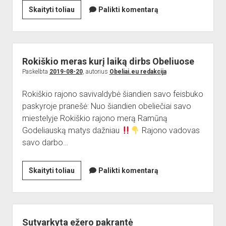
Odeta
Skaityti toliau
Palikti komentarą
Tumėnaitė-
Bražėnienė:
„Kada
man
Rokiškio meras kurį laiką dirbs Obeliuose
linksma,
Paskelbta
2019-08-20
, autorius
Obeliai.eu redakcija
karpau,
Rokiškio rajono savivaldybė šiandien savo feisbuko
o
paskyroje pranešė: Nuo šiandien obeliečiai savo
kai
miestelyje Rokiškio rajono merą Ramūną
liūdna,
Godeliauską matys dažniau
Rajono vadovas
rašau
savo darbo…
poeziją“
Rokiškio
Skaityti toliau
Palikti komentarą
meras
kurį
laiką
dirbs
Sutvarkyta ežero pakrantė