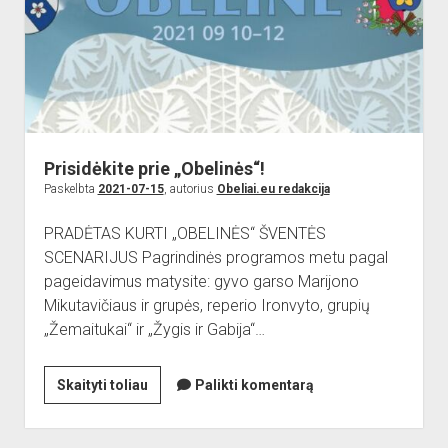
Prisidėkite prie „Obelinės“!
Paskelbta
2021-07-15
, autorius
Obeliai.eu redakcija
PRADĖTAS KURTI „OBELINĖS“ ŠVENTĖS
SCENARIJUS Pagrindinės programos metu pagal
pageidavimus matysite: gyvo garso Marijono
Mikutavičiaus ir grupės, reperio Ironvyto, grupių
„Žemaitukai“ ir „Žygis ir Gabija“…
Prisidėkite
Skaityti toliau
Palikti komentarą
prie
„Obelinės“!