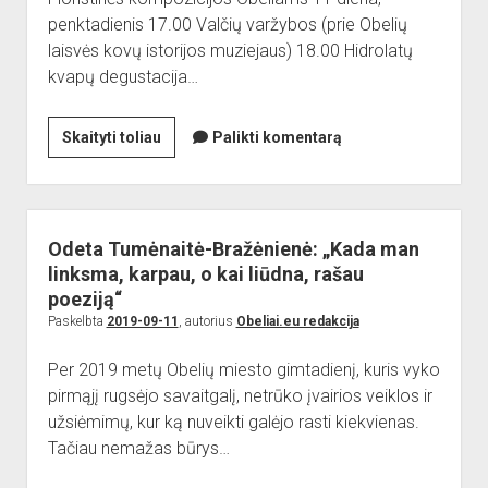
penktadienis 17.00 Valčių varžybos (prie Obelių
laisvės kovų istorijos muziejaus) 18.00 Hidrolatų
kvapų degustacija…
Kviečiame
Skaityti toliau
Palikti komentarą
į
tradicinę
Obelių
šventę!
Odeta Tumėnaitė-Bražėnienė: „Kada man
linksma, karpau, o kai liūdna, rašau
poeziją“
Paskelbta
2019-09-11
, autorius
Obeliai.eu redakcija
Per 2019 metų Obelių miesto gimtadienį, kuris vyko
pirmąjį rugsėjo savaitgalį, netrūko įvairios veiklos ir
užsiėmimų, kur ką nuveikti galėjo rasti kiekvienas.
Tačiau nemažas būrys…