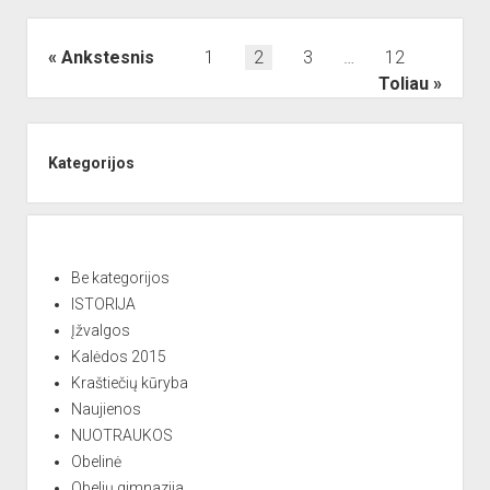
Įrašų
Ankstesnis
1
2
3
…
12
puslapiavimas
Toliau
Sidebar
Kategorijos
Be kategorijos
ISTORIJA
Įžvalgos
Kalėdos 2015
Kraštiečių kūryba
Naujienos
NUOTRAUKOS
Obelinė
Obelių gimnazija