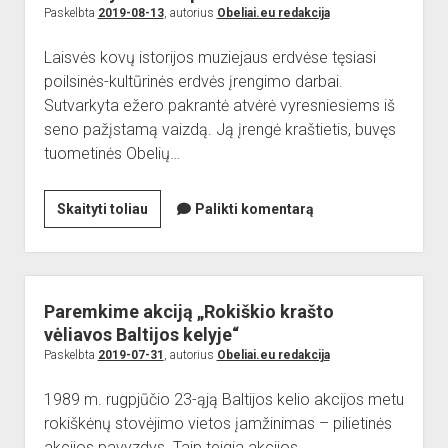
Obeliuose
Paskelbta
2019-08-13
, autorius
Obeliai.eu redakcija
Laisvės kovų istorijos muziejaus erdvėse tęsiasi
poilsinės-kultūrinės erdvės įrengimo darbai.
Sutvarkyta ežero pakrantė atvėrė vyresniesiems iš
seno pažįstamą vaizdą. Ją įrengė kraštietis, buvęs
tuometinės Obelių…
Sutvarkyta
Skaityti toliau
Palikti komentarą
ežero
pakrantė
Paremkime akciją „Rokiškio krašto
vėliavos Baltijos kelyje“
Paskelbta
2019-07-31
, autorius
Obeliai.eu redakcija
1989 m. rugpjūčio 23-ąją Baltijos kelio akcijos metu
rokiškėnų stovėjimo vietos įamžinimas – pilietinės
akcijos pavyzdys. Taip teigia akcijos