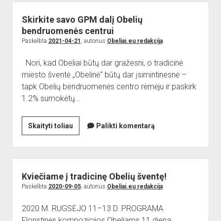
Skirkite savo GPM dalį Obelių
bendruomenės centrui
Paskelbta
2021-04-21
, autorius
Obeliai.eu redakcija
Nori, kad Obeliai būtų dar gražesni, o tradicinė
miesto šventė „Obelinė“ būtų dar įsimintinesnė –
tapk Obelių bendruomenės centro rėmėju ir paskirk
1.2% sumokėtų…
Skirkite
Skaityti toliau
Palikti komentarą
savo
GPM
dalį
Obelių
Kviečiame į tradicinę Obelių šventę!
bendruomenės
Paskelbta
2020-09-05
, autorius
Obeliai.eu redakcija
centrui
2020 M. RUGSĖJO 11–13 D. PROGRAMA
Floristinės kompozicijos Obeliams 11 diena,