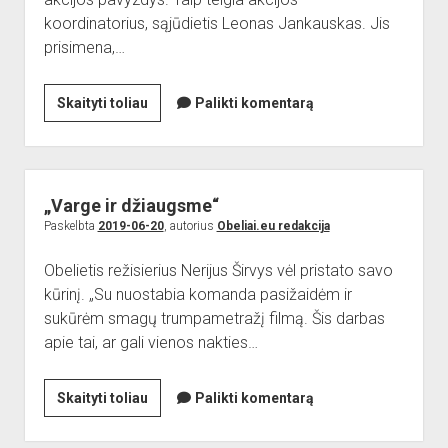
koordinatorius, sąjūdietis Leonas Jankauskas. Jis
prisimena,…
Paremkime
Skaityti toliau
Palikti komentarą
akciją
„Rokiškio
krašto
vėliavos
„Varge ir džiaugsme“
Baltijos
Paskelbta
2019-06-20
, autorius
Obeliai.eu redakcija
kelyje“
Obelietis režisierius Nerijus Širvys vėl pristato savo
kūrinį. „Su nuostabia komanda pasižaidėm ir
sukūrėm smagų trumpametražį filmą. Šis darbas
apie tai, ar gali vienos nakties…
„Varge
Skaityti toliau
Palikti komentarą
ir
džiaugsme“