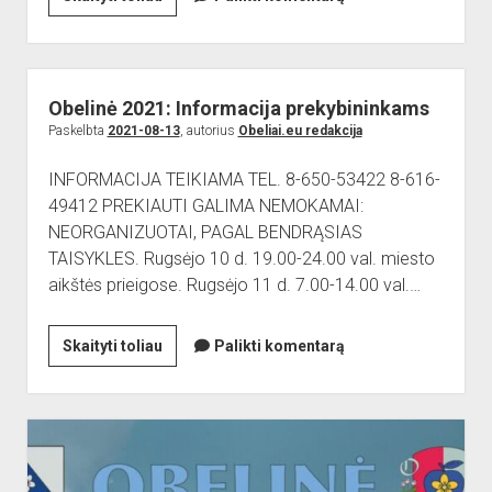
dropdown
bilietų
Reikalingi kontaktai
Jaunieji šauliai
menu
platinimas!
Sporto Klubas
Nuorodos
Bendruomenės
Obelinė 2021: Informacija prekybininkams
Sporto klubas
Paskelbta
2021-08-13
, autorius
Obeliai.eu redakcija
Obelių biblioteka
INFORMACIJA TEIKIAMA TEL. 8-650-53422 8-616-
Paremkite Obelius
49412 PREKIAUTI GALIMA NEMOKAMAI:
NEORGANIZUOTAI, PAGAL BENDRĄSIAS
TAISYKLES. Rugsėjo 10 d. 19.00-24.00 val. miesto
aikštės prieigose. Rugsėjo 11 d. 7.00-14.00 val.…
Obelinė
Skaityti toliau
Palikti komentarą
2021:
Informacija
prekybininkams