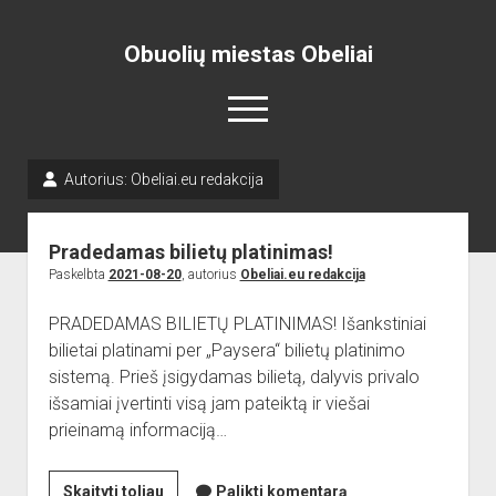
Obuolių miestas Obeliai
open
menu
Autorius:
Obeliai.eu redakcija
Pradžia
open
Naujienos
Pradedamas bilietų platinimas!
dropdown
open
Skelbimai
Projektai
menu
Paskelbta
2021-08-20
, autorius
Obeliai.eu redakcija
dropdown
open
Miesto aikštė
ISTORIJA
Renginiai
menu
PRADEDAMAS BILIETŲ PLATINIMAS! Išankstiniai
dropdown
open
open
Lankytinos vietos
Obelių paminklas
Obelių gimnazija
menu
bilietai platinami per „Paysera“ bilietų platinimo
dropdown
dropdown
sistemą. Prieš įsigydamas bilietą, dalyvis privalo
Gimnazistų naujienos
Kraštiečių kūryba
Bažnyčia
menu
menu
išsamiai įvertinti visą jam pateiktą ir viešai
Gimnazistų kūryba
NUOTRAUKOS
Muziejus
prieinamą informaciją…
open
Organizacijos
Kiti objektai
dropdown
open
Sėlos Ramuva
Apie mus
menu
Pradedamas
Skaityti toliau
Palikti komentarą