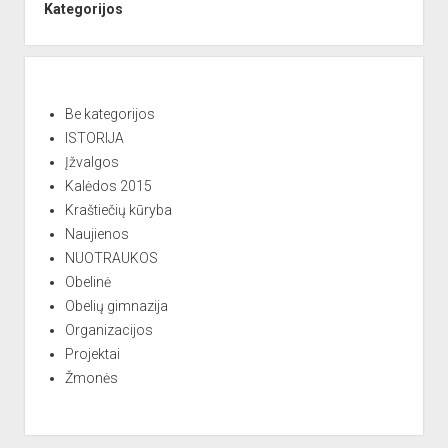
e
Kategorijos
r
n
a
t
Be kategorijos
i
ISTORIJA
v
Įžvalgos
e
Kalėdos 2015
:
Kraštiečių kūryba
Naujienos
NUOTRAUKOS
Obelinė
Obelių gimnazija
Organizacijos
Projektai
Žmonės