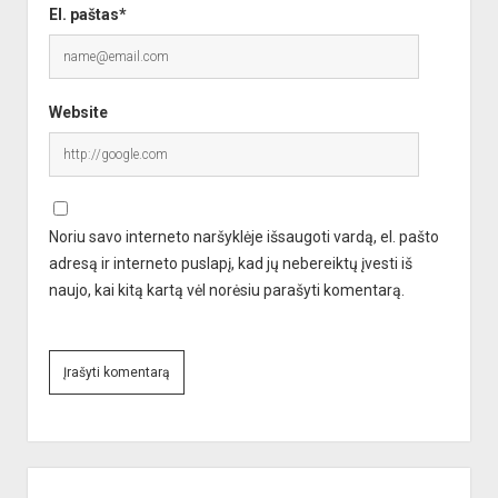
El. paštas*
Website
Noriu savo interneto naršyklėje išsaugoti vardą, el. pašto
adresą ir interneto puslapį, kad jų nebereiktų įvesti iš
naujo, kai kitą kartą vėl norėsiu parašyti komentarą.
A
l
Sidebar
t