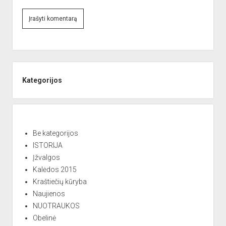
A
l
Sidebar
t
e
Kategorijos
r
n
a
t
Be kategorijos
i
ISTORIJA
v
Įžvalgos
e
Kalėdos 2015
:
Kraštiečių kūryba
Naujienos
NUOTRAUKOS
Obelinė