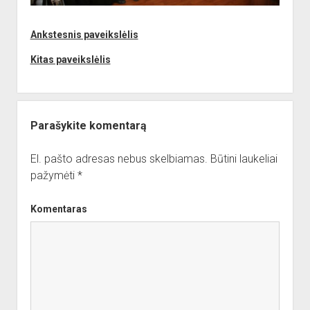
dropdown
Reikalingi kontaktai
Jaunieji šauliai
menu
Ankstesnis paveikslėlis
Sporto Klubas
Nuorodos
Bendruomenės
Kitas paveikslėlis
Sporto klubas
Obelių biblioteka
Parašykite komentarą
Paremkite Obelius
El. pašto adresas nebus skelbiamas.
Būtini laukeliai
pažymėti
*
Komentaras