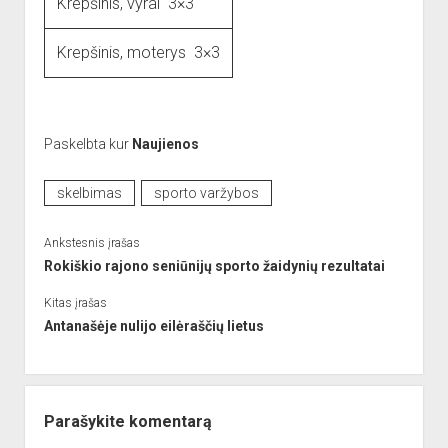
Krepšinis, vyrai 3×3
dropdown
Reikalingi kontaktai
Jaunieji šauliai
menu
Krepšinis, moterys 3×3
Sporto Klubas
Nuorodos
Bendruomenės
Sporto klubas
Paskelbta kur
Naujienos
Obelių biblioteka
Paremkite Obelius
skelbimas
sporto varžybos
Ankstesnis įrašas
Rokiškio rajono seniūnijų sporto žaidynių rezultatai
Kitas įrašas
Antanašėje nulijo eilėraščių lietus
Parašykite komentarą