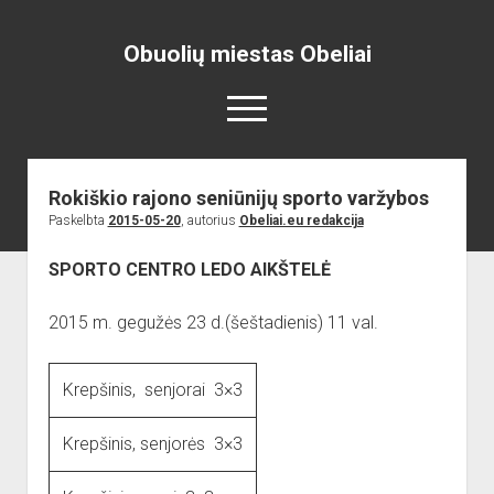
Obuolių miestas Obeliai
open
menu
Rokiškio rajono seniūnijų sporto varžybos
Pradžia
Paskelbta
2015-05-20
, autorius
Obeliai.eu redakcija
open
Naujienos
dropdown
SPORTO CENTRO LEDO AIKŠTELĖ
open
Skelbimai
Projektai
menu
dropdown
open
Miesto aikštė
ISTORIJA
Renginiai
menu
2015 m. gegužės 23 d.(šeštadienis) 11 val.
dropdown
open
open
Lankytinos vietos
Obelių paminklas
Obelių gimnazija
menu
dropdown
dropdown
Gimnazistų naujienos
Kraštiečių kūryba
Bažnyčia
menu
menu
Krepšinis, senjorai 3×3
Gimnazistų kūryba
NUOTRAUKOS
Muziejus
Krepšinis, senjorės 3×3
open
Organizacijos
Kiti objektai
dropdown
open
Sėlos Ramuva
Apie mus
menu