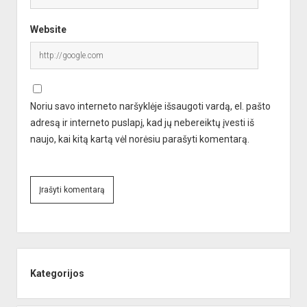
Website
Noriu savo interneto naršyklėje išsaugoti vardą, el. pašto
adresą ir interneto puslapį, kad jų nebereiktų įvesti iš
naujo, kai kitą kartą vėl norėsiu parašyti komentarą.
A
l
Sidebar
t
e
Kategorijos
r
n