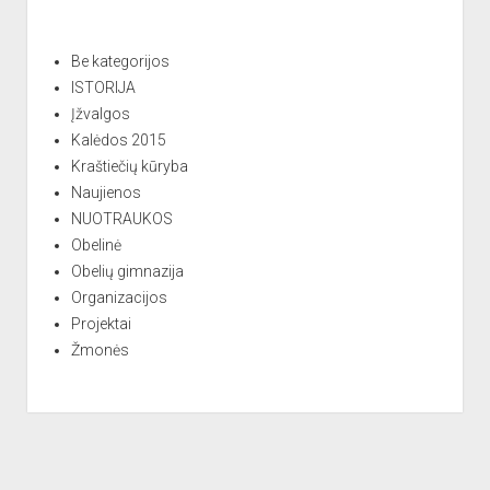
a
t
Be kategorijos
i
ISTORIJA
v
Įžvalgos
e
Kalėdos 2015
:
Kraštiečių kūryba
Naujienos
NUOTRAUKOS
Obelinė
Obelių gimnazija
Organizacijos
Projektai
Žmonės