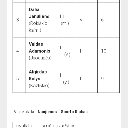
Dalia
Janulienė
III
3
V
6
(Rokiškio
(m.)
kaim.)
Valdas
I
4
Adamonis
I
10
(v.)
(Juodupės)
Algirdas
II
5
Kulys
II
9
(v.)
(Kazliškio)
Paskelbta kur
Naujienos
ir
Sporto Klubas
rezultatai
seniūnijų varžybos