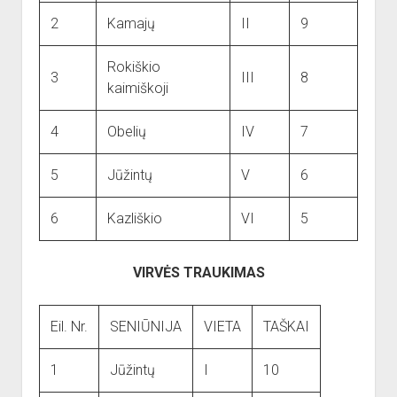
dropdown
Reikalingi kontaktai
Jaunieji šauliai
menu
2
Kamajų
II
9
Sporto Klubas
Nuorodos
Rokiškio
Bendruomenės
3
III
8
kaimiškoji
Sporto klubas
4
Obelių
IV
7
Obelių biblioteka
Paremkite Obelius
5
Jūžintų
V
6
6
Kazliškio
VI
5
VIRVĖS TRAUKIMAS
Eil. Nr.
SENIŪNIJA
VIETA
TAŠKAI
1
Jūžintų
I
10