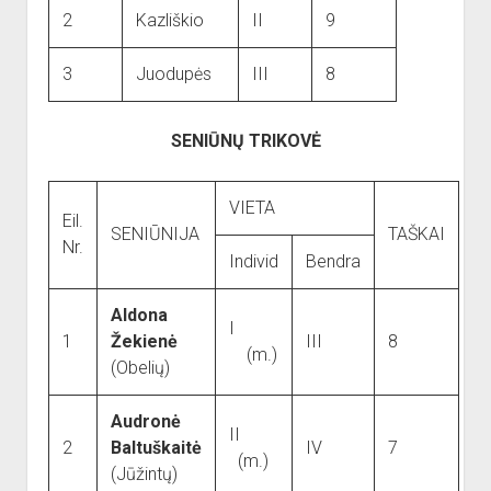
2
Kazliškio
II
9
3
Juodupės
III
8
SENIŪNŲ TRIKOVĖ
VIETA
Eil.
SENIŪNIJA
TAŠKAI
Nr.
Individ
Bendra
Aldona
I
1
Žekienė
III
8
(m.)
(Obelių)
Audronė
II
2
Baltuškaitė
IV
7
(m.)
(Jūžintų)