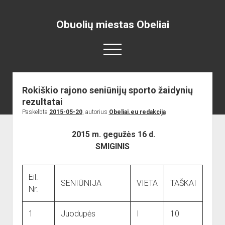
Obuolių miestas Obeliai
open
menu
Rokiškio rajono seniūnijų sporto žaidynių
Pradžia
rezultatai
open
Naujienos
Paskelbta
2015-05-20
, autorius
Obeliai.eu redakcija
dropdown
open
Skelbimai
Projektai
menu
dropdown
2015 m. gegužės 16 d.
open
Miesto aikštė
ISTORIJA
Renginiai
menu
SMIGINIS
dropdown
open
open
Lankytinos vietos
Obelių paminklas
Obelių gimnazija
menu
dropdown
dropdown
Gimnazistų naujienos
Kraštiečių kūryba
Bažnyčia
menu
menu
Eil.
SENIŪNIJA
VIETA
TAŠKAI
Gimnazistų kūryba
NUOTRAUKOS
Muziejus
Nr.
open
Organizacijos
Kiti objektai
dropdown
1
Juodupės
I
10
open
Sėlos Ramuva
Apie mus
menu