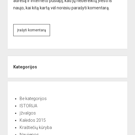
adresą ir interneto puslapį, kad jų nebereiktų įvesti iš
naujo, kai kitą kartą vėl norėsiu parašyti komentarą.
A
l
Sidebar
t
e
Kategorijos
r
n
a
t
Be kategorijos
i
ISTORIJA
v
Įžvalgos
e
Kalėdos 2015
:
Kraštiečių kūryba
Naujienos