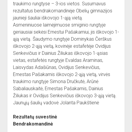
dropdown
traukimo rungtyse – 3-ios vietos. Susumavus
Reikalingi kontaktai
Jaunieji šauliai
menu
rezultatus bendrakomandinėje Obelių gimnazijos
Sporto Klubas
Nuorodos
jaunieji šauliai iškovojo 1-ąją vietą.
Asmeniniuose laimėjimuose smiginio rungtyje
Bendruomenės
geriausiai sekėsi Ernestui Pašakarniui, jis iškovojo 1-
Sporto klubas
ąją vietą. Šaudymo rungtyje Dominykas Čerškus
Obelių biblioteka
iškovojo 2-ąją vietą, kovinėje estafetėje Ovidijus
Senkevičius ir Dainius Žiliukas iškovojo 1-ąsias
Paremkite Obelius
vietas, estafetės rungtyje Evaldas Araminas,
Laisvydas Adašiūnas, Ovidijus Senkevičius,
Ernestas Pašakarnis iškovojo 2-ąją vietą, virvės
traukimo rungtyje Simona Dručkutė, Arūnė
Sabaliauskaitė, Ernestas Pašakarnis, Dainius
Žiliukas ir Ovidijus Senkevičius iškovojo 3-ąją vietą.
Jaunųjų šaulių vadovė Jolanta Paukštienė
Rezultatų suvestinė
Bendrakomandinė