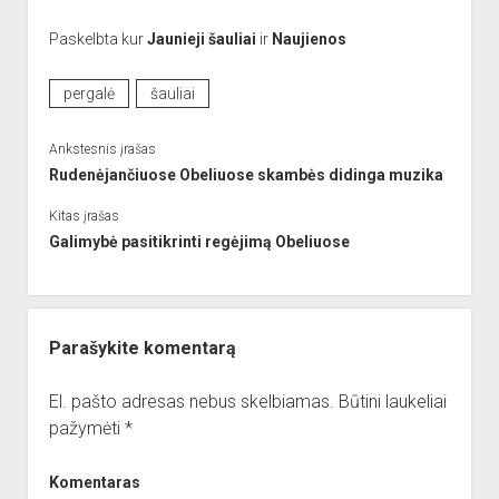
Paskelbta kur
Jaunieji šauliai
ir
Naujienos
pergalė
šauliai
Ankstesnis įrašas
Rudenėjančiuose Obeliuose skambės didinga muzika
Kitas įrašas
Galimybė pasitikrinti regėjimą Obeliuose
Parašykite komentarą
El. pašto adresas nebus skelbiamas.
Būtini laukeliai
pažymėti
*
Komentaras