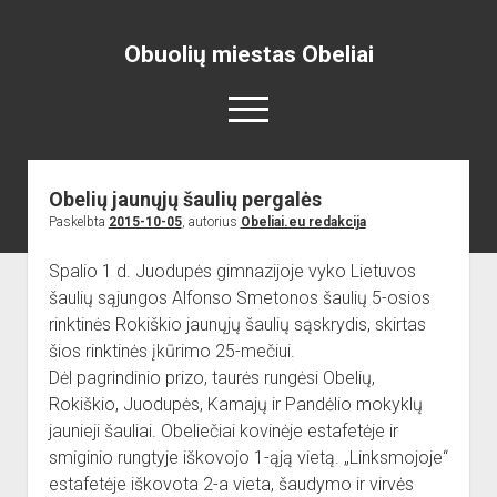
Obuolių miestas Obeliai
open
menu
Obelių jaunųjų šaulių pergalės
Pradžia
Paskelbta
2015-10-05
, autorius
Obeliai.eu redakcija
open
Naujienos
dropdown
Spalio 1 d. Juodupės gimnazijoje vyko Lietuvos
open
Skelbimai
Projektai
menu
dropdown
šaulių sąjungos Alfonso Smetonos šaulių 5-osios
open
Miesto aikštė
ISTORIJA
Renginiai
menu
rinktinės Rokiškio jaunųjų šaulių sąskrydis, skirtas
dropdown
open
open
Lankytinos vietos
Obelių paminklas
Obelių gimnazija
menu
šios rinktinės įkūrimo 25-mečiui.
dropdown
dropdown
Dėl pagrindinio prizo, taurės rungėsi Obelių,
Gimnazistų naujienos
Kraštiečių kūryba
Bažnyčia
menu
menu
Rokiškio, Juodupės, Kamajų ir Pandėlio mokyklų
Gimnazistų kūryba
NUOTRAUKOS
Muziejus
jaunieji šauliai. Obeliečiai kovinėje estafetėje ir
open
Organizacijos
Kiti objektai
smiginio rungtyje iškovojo 1-ąją vietą. „Linksmojoje“
dropdown
estafetėje iškovota 2-a vieta, šaudymo ir virvės
open
Sėlos Ramuva
Apie mus
menu