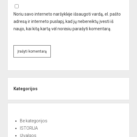
Noriu savo interneto naršyklėje išsaugoti vardą, el. pašto
adresą ir interneto puslapį, kad jų nebereiktų įvesti iš
naujo, kai kitą kartą vėl norėsiu parašyti komentarą.
A
l
Sidebar
t
e
Kategorijos
r
n
a
t
Be kategorijos
i
ISTORIJA
v
Įžvalgos