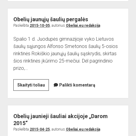
šauliai
dalyvavo
„Maisto
Obelių jaunųjų šaulių pergalės
banko“
Paskelbta
2015-10-05
, autorius
Obeliai.eu redakcija
akcijoje
Spalio 1 d. Juodupės gimnazijoje vyko Lietuvos
šaulių sąjungos Alfonso Smetonos šaulių 5-osios
rinktinės Rokiškio jaunųjų šaulių sąskrydis, skirtas
šios rinktinės įkūrimo 25-mečiui. Dėl pagrindinio
prizo,…
Obelių
Skaityti toliau
Palikti komentarą
jaunųjų
šaulių
pergalės
Obelių jaunieji šauliai akcijoje „Darom
2015“
Paskelbta
2015-04-25
, autorius
Obeliai.eu redakcija