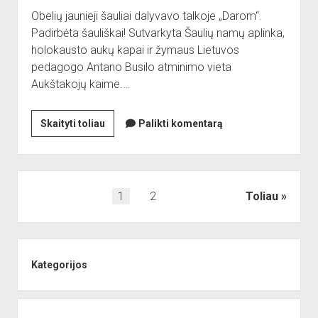
Obelių jaunieji šauliai dalyvavo talkoje „Darom“.
Padirbėta šauliškai! Sutvarkyta Šaulių namų aplinka,
holokausto aukų kapai ir žymaus Lietuvos
pedagogo Antano Busilo atminimo vieta
Aukštakojų kaime.…
Obelių
Skaityti toliau
Palikti komentarą
jaunieji
šauliai
akcijoje
„Darom
Įrašų
1
2
Toliau
2015“
puslapiavimas
Sidebar
Kategorijos