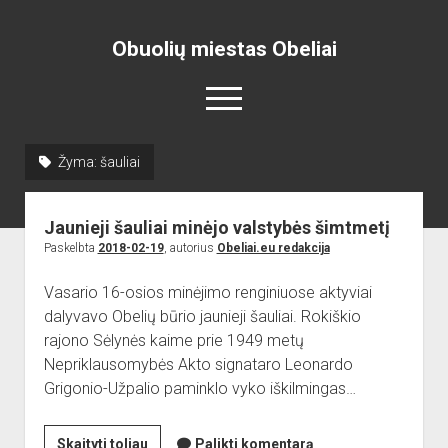
Obuolių miestas Obeliai
open
menu
Žyma:
šauliai
Pradžia
open
Naujienos
Jaunieji šauliai minėjo valstybės šimtmetį
dropdown
open
Skelbimai
Projektai
menu
Paskelbta
2018-02-19
, autorius
Obeliai.eu redakcija
dropdown
open
Miesto aikštė
ISTORIJA
Renginiai
menu
Vasario 16-osios minėjimo renginiuose aktyviai
dropdown
open
open
Lankytinos vietos
Obelių paminklas
Obelių gimnazija
menu
dalyvavo Obelių būrio jaunieji šauliai. Rokiškio
dropdown
dropdown
rajono Sėlynės kaime prie 1949 metų
Gimnazistų naujienos
Kraštiečių kūryba
Bažnyčia
menu
menu
Nepriklausomybės Akto signataro Leonardo
Gimnazistų kūryba
NUOTRAUKOS
Muziejus
Grigonio-Užpalio paminklo vyko iškilmingas…
open
Organizacijos
Kiti objektai
dropdown
open
Sėlos Ramuva
Apie mus
menu
Jaunieji
Skaityti toliau
Palikti komentarą