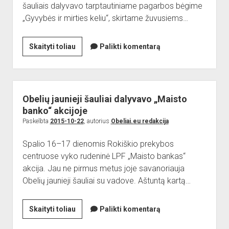
šauliais dalyvavo tarptautiniame pagarbos bėgime
„Gyvybės ir mirties keliu“, skirtame žuvusiems…
Obelių
Skaityti toliau
Palikti komentarą
jaunieji
šauliai
dalyvavo
pagarbos
Obelių jaunieji šauliai dalyvavo „Maisto
bėgime
banko“ akcijoje
„Gyvybės
Paskelbta
2015-10-22
, autorius
Obeliai.eu redakcija
ir
Spalio 16–17 dienomis Rokiškio prekybos
mirties
centruose vyko rudeninė LPF „Maisto bankas“
keliu“
akcija. Jau ne pirmus metus joje savanoriauja
Obelių jaunieji šauliai su vadove. Aštuntą kartą…
Obelių
Skaityti toliau
Palikti komentarą
jaunieji