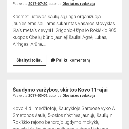
Paskelbta
2017-07-20
, autorius
Obeliai.eu redakcija
Kasmet Lietuvos šaulių sąjunga organizuoja
jauniesiems šauliams sukarintas vasaros stovyklas.
Šiais metais devyni L.Grigonio-Užpalio Rokiškio 905
kuopos Obelių būrio jaunieji šauliai Agnė, Lukas,
Airingas, Arūnė,…
Jaunieji
Skaityti toliau
Palikti komentarą
šauliai
obeliečiai
dalyvauja
sukarintose
Šaudymo varžybos, skirtos Kovo 11-ajai
vasaros
Paskelbta
2017-03-09
, autorius
Obeliai.eu redakcija
stovyklose
Kovo 4 d. medžiotojų šaudykloje Sartuose vyko A.
Smetonos šaulių 5-osios rinktinės jaunųjų šaulių ir
Rokiškio rajono bendrojo ugdymo mokyklų