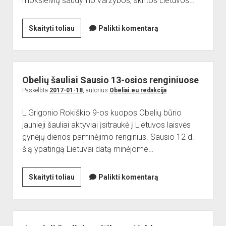
moksleivių šaudymo varžybos, skirtos Lietuvos…
Šaudymo
Skaityti toliau
Palikti komentarą
varžybos,
skirtos
Kovo
11-
Obelių šauliai Sausio 13-osios renginiuose
ajai
Paskelbta
2017-01-18
, autorius
Obeliai.eu redakcija
L.Grigonio Rokiškio 9-os kuopos Obelių būrio
jaunieji šauliai aktyviai įsitraukė į Lietuvos laisvės
gynėjų dienos paminėjimo renginius. Sausio 12 d.
šią ypatingą Lietuvai datą minėjome…
Obelių
Skaityti toliau
Palikti komentarą
šauliai
Sausio
13-
osios