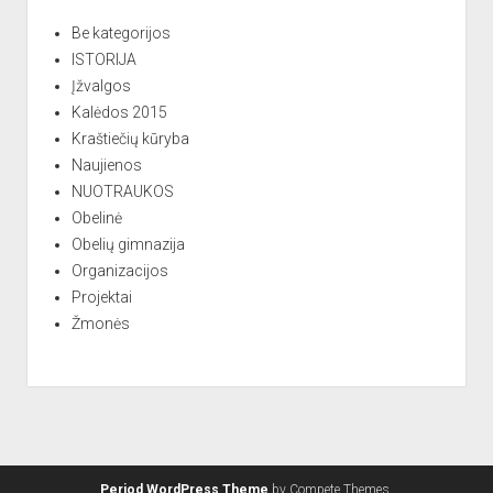
Be kategorijos
ISTORIJA
Įžvalgos
Kalėdos 2015
Kraštiečių kūryba
Naujienos
NUOTRAUKOS
Obelinė
Obelių gimnazija
Organizacijos
Projektai
Žmonės
Period WordPress Theme
by Compete Themes.