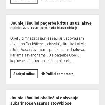
dropdown
šauliai
Reikalingi kontaktai
Jaunieji šauliai
menu
minėjo
Sporto Klubas
Nuorodos
valstybės
Bendruomenės
šimtmetį
Jaunieji šauliai pagerbė kritusius už laisvę
Sporto klubas
Paskelbta
2017-10-31
, autorius
Obeliai.eu redakcija
Obelių biblioteka
Obelių gimnazijos jaunieji šauliai, vadovaujami
Paremkite Obelius
Jolantos Paukštienės, aktyviai įsitraukė į akciją
„Gėlių žiedai žuvusiems partizanams, Lietuvos
kariams savanoriams“. Jie pagerbė Obelių
kapinėse kritusius, pakeitė paminklėlių…
Jaunieji
Skaityti toliau
Palikti komentarą
šauliai
pagerbė
kritusius
už
Jaunieji šauliai obeliečiai dalyvauja
laisvę
sukarintose vasaros stovyklose