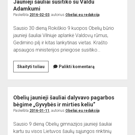
Jaunieji šauliai susitiko su Valdu
renginiuose
Adamkumi
Paskelbta
2016-02-03
, autorius
Obeliai.eu redakcija
Sausio 30 dieną Rokiškio 9 kuopos Obelių būrio
jaunieji šauliai Vilniuje aplankė Valdovų rūmus,
Gedimino pilį ir kitas lankytinas vietas. Krašto
apsaugos ministerijos prieigose susitiko…
Jaunieji
Skaityti toliau
Palikti komentarą
šauliai
susitiko
su
Valdu
Obelių jaunieji šauliai dalyvavo pagarbos
Adamkumi
bėgime „Gyvybės ir mirties keliu“
Paskelbta
2016-01-11
, autorius
Obeliai.eu redakcija
Sausio 9 dieną Obelių gimnazijos jaunieji šauliai
kartu su visos Lietuvos šaulių sąjungos rinktinių