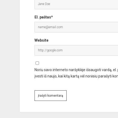
El. paštas*
Website
Noriu savo interneto naršyklėje išsaugoti vardą, el.
įvesti iš naujo, kai kitą kartą vėl norėsiu parašyti k
A
l