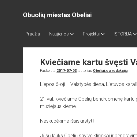
Obuolių miestas Obeliai
Pradžia
Naujienos
Projektai
ISTORIJA
Kviečiame kartu švęsti V
Paskelbta
2017-07-03
, autorius
Obeliai.eu redakcija
Liepos 6-oji – Valstybės diena, Lietuvos kar
21 val. kviečiame Obelių bendruomenę kartu g
muziejaus kieme.
Neskubėkime išsiskirstyti!
Jūsų lauks Obelių saviveiklininkai ir bendravi