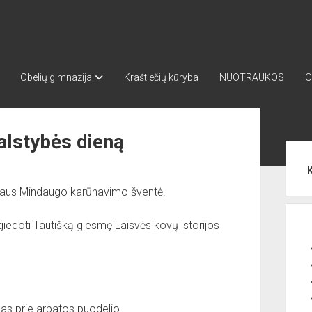
Obelių gimnazija
Kraštiečių kūryba
NUOTRAUKOS
O
alstybės dieną
Sid
aliaus Mindaugo karūnavimo šventė.
iedoti Tautišką giesmę Laisvės kovų istorijos
mas prie arbatos puodelio.