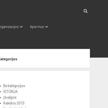
rganizacijos
Apie mus
ebar
Kategorijos
Be kategorijos
ISTORIJA
Įžvalgos
Kalėdos 2015