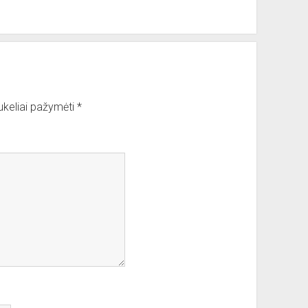
aukeliai pažymėti
*