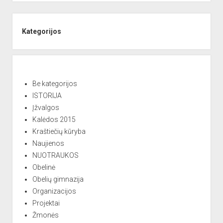
l
Sidebar
t
e
Kategorijos
r
n
a
t
Be kategorijos
i
ISTORIJA
v
Įžvalgos
e
Kalėdos 2015
:
Kraštiečių kūryba
Naujienos
NUOTRAUKOS
Obelinė
Obelių gimnazija
Organizacijos
Projektai
Žmonės