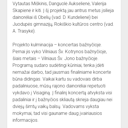
dropdown
Vytautas Miškinis, Danguolė Aukselienė, Valerija
Reikalingi kontaktai
Jaunieji šauliai
menu
Skapienė ir kiti. Į šį projektą jau antrus metus įsilieja
Sporto Klubas
Nuorodos
dainorėliai iš Obelių (vad. D. Kundelienė) bei
Juodupės gimnazijų, Rokiškio kultūros centro (vad.
Bendruomenės
A. Trasykė).
Sporto klubas
Obelių biblioteka
Projekto kulminacija – koncertas bažnyčioje.
Pernai jis vyko Vilniaus Šv. Kotrynos bažnyčioje,
Paremkite Obelius
šiais metais – Vilniaus Šv. Jono bažnyčioje.
Programą sudaro sudėtingi kūriniai, tenka įdėti
nemažai darbo, tad jausmas finaliniame koncerte
būna didingas. Vaikai kartu su vadovais dirba
padaliniuose, mūsų rajono dainorėliai repetuoti
vykdavo į Visaginą. Į finalinį koncertą atvyksta visi
padaliniai ir į bažnyčios skliautą skrieja daugiau nei
dviejų šimtų vaikų balsų. Vadovams vyksta
mokymai, tad visi gauname daug įvairiausios
informacijos.