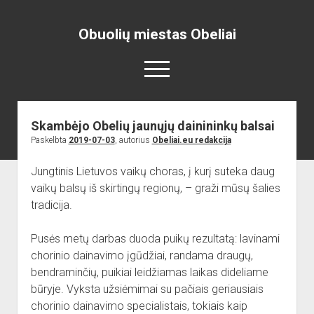
Obuolių miestas Obeliai
open
menu
Skambėjo Obelių jaunųjų dainininkų balsai
Pradžia
Paskelbta
2019-07-03
, autorius
Obeliai.eu redakcija
open
Naujienos
dropdown
Jungtinis Lietuvos vaikų choras, į kurį suteka daug
open
Skelbimai
Projektai
menu
dropdown
vaikų balsų iš skirtingų regionų, – graži mūsų šalies
open
Miesto aikštė
ISTORIJA
Renginiai
menu
tradicija.
dropdown
open
open
Lankytinos vietos
Obelių paminklas
Obelių gimnazija
menu
dropdown
dropdown
Pusės metų darbas duoda puikų rezultatą: lavinami
Gimnazistų naujienos
Kraštiečių kūryba
Bažnyčia
menu
menu
chorinio dainavimo įgūdžiai, randama draugų,
Gimnazistų kūryba
NUOTRAUKOS
Muziejus
bendraminčių, puikiai leidžiamas laikas dideliame
open
Organizacijos
Kiti objektai
būryje. Vyksta užsiėmimai su pačiais geriausiais
dropdown
chorinio dainavimo specialistais, tokiais kaip
open
Sėlos Ramuva
Apie mus
menu