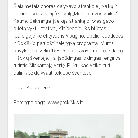
Šiais metais choras dalyvavo atrankoje į vaikų ir
jaunimo konkursinį festivalį „Mes Lietuvos vaikai“
Kaune. Sėkmingai įveikęs atranką choras gavo
bilietą vykti į festivalį Klaipėdoje. Šis bilietas
įpareigojo kolektyvus iš Visagino, Obelių, Juodupės
ir Rokiškio paruošti nelengvą programą. Mums
pavyko ir birželio 15–16 d. dalyvavome šioje dainų
ir šokių šventėje. Tai įspūdingas, didingas renginys,
turintis išliekamąją vertę. Puiku, kad vaikai turi
galimybę dalyvauti tokiose šventėse.
Daiva Kundelienė
Parengta pagal www.grokiškis.lt