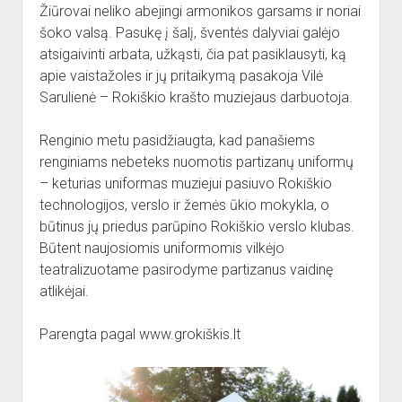
dropdown
Žiūrovai neliko abejingi armonikos garsams ir noriai
Reikalingi kontaktai
Jaunieji šauliai
menu
šoko valsą. Pasukę į šalį, šventės dalyviai galėjo
Sporto Klubas
Nuorodos
atsigaivinti arbata, užkąsti, čia pat pasiklausyti, ką
apie vaistažoles ir jų pritaikymą pasakoja Vilė
Bendruomenės
Sarulienė – Rokiškio krašto muziejaus darbuotoja.
Sporto klubas
Obelių biblioteka
Renginio metu pasidžiaugta, kad panašiems
renginiams nebeteks nuomotis partizanų uniformų
Paremkite Obelius
– keturias uniformas muziejui pasiuvo Rokiškio
technologijos, verslo ir žemės ūkio mokykla, o
būtinus jų priedus parūpino Rokiškio verslo klubas.
Būtent naujosiomis uniformomis vilkėjo
teatralizuotame pasirodyme partizanus vaidinę
atlikėjai.
Parengta pagal www.grokiškis.lt