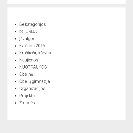
r
n
a
t
Be kategorijos
i
ISTORIJA
v
Įžvalgos
e
Kalėdos 2015
:
Kraštiečių kūryba
Naujienos
NUOTRAUKOS
Obelinė
Obelių gimnazija
Organizacijos
Projektai
Žmonės