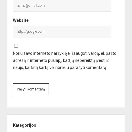
Website
Noriu savo interneto naršyklėje išsaugoti vardą, el. pašto
adresą ir interneto puslapį, kad jų nebereiktų įvesti iš
naujo, kai kitą kartą vėl norėsiu parašyti komentarą.
A
l
Sidebar
t
e
Kategorijos