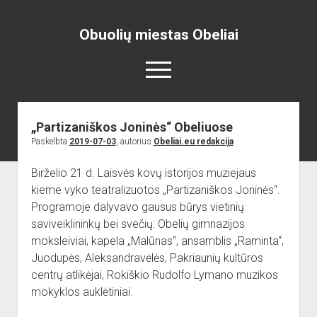
Obuolių miestas Obeliai
open
menu
„Partizaniškos Joninės“ Obeliuose
Pradžia
Paskelbta
2019-07-03
, autorius
Obeliai.eu redakcija
open
Naujienos
dropdown
Birželio 21 d. Laisvės kovų istorijos muziejaus
open
Skelbimai
Projektai
menu
dropdown
kieme vyko teatralizuotos „Partizaniškos Joninės“.
open
Miesto aikštė
ISTORIJA
Renginiai
menu
Programoje dalyvavo gausus būrys vietinių
dropdown
open
open
Lankytinos vietos
Obelių paminklas
Obelių gimnazija
menu
saviveiklininkų bei svečių: Obelių gimnazijos
dropdown
dropdown
moksleiviai, kapela „Malūnas“, ansamblis „Raminta“,
Gimnazistų naujienos
Kraštiečių kūryba
Bažnyčia
menu
menu
Juodupės, Aleksandravėlės, Pakriaunių kultūros
Gimnazistų kūryba
NUOTRAUKOS
Muziejus
centrų atlikėjai, Rokiškio Rudolfo Lymano muzikos
open
Organizacijos
Kiti objektai
mokyklos auklėtiniai.
dropdown
open
Sėlos Ramuva
Apie mus
menu