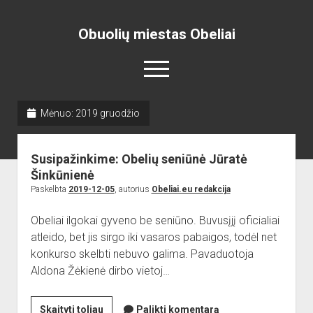
Obuolių miestas Obeliai
open
menu
Mėnuo:
2019 gruodžio
Pradžia
open
Naujienos
Susipažinkime: Obelių seniūnė Jūratė
dropdown
open
Skelbimai
Projektai
menu
Šinkūnienė
dropdown
Paskelbta
2019-12-05
, autorius
Obeliai.eu redakcija
open
Miesto aikštė
ISTORIJA
Renginiai
menu
dropdown
open
open
Lankytinos vietos
Obelių paminklas
Obelių gimnazija
menu
Obeliai ilgokai gyveno be seniūno. Buvusįjį oficialiai
dropdown
dropdown
atleido, bet jis sirgo iki vasaros pabaigos, todėl net
Gimnazistų naujienos
Kraštiečių kūryba
Bažnyčia
menu
menu
konkurso skelbti nebuvo galima. Pavaduotoja
Gimnazistų kūryba
NUOTRAUKOS
Muziejus
Aldona Žėkienė dirbo vietoj…
open
Organizacijos
Kiti objektai
dropdown
open
Sėlos Ramuva
Apie mus
menu
Susipažinkime:
Skaityti toliau
Palikti komentarą