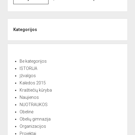
dropdown
Obelių
Reikalingi kontaktai
Jaunieji šauliai
menu
seniūnė
Sporto Klubas
Nuorodos
Jūratė
Sidebar
Bendruomenės
Šinkūnienė
Kategorijos
Sporto klubas
Obelių biblioteka
Paremkite Obelius
Be kategorijos
ISTORIJA
Įžvalgos
Kalėdos 2015
Kraštiečių kūryba
Naujienos
NUOTRAUKOS
Obelinė
Obelių gimnazija
Organizacijos
Projektai